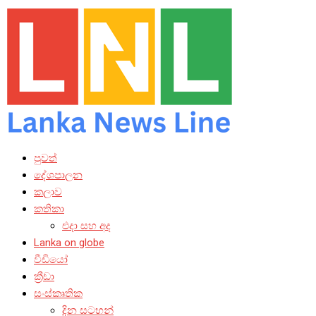
පුවත්
දේශපාලන
කලාව
කතිකා
එදා සහ අද
Lanka on globe
වීඩියෝ
ක්‍රීඩා
සංස්කෘතික
දින සටහන්