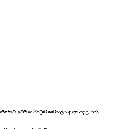
තුව, ඉඩම් රෙජිස්ට්‍රාර් කාර්යාලය ඇතුළු අදාළ රාජ්‍ය