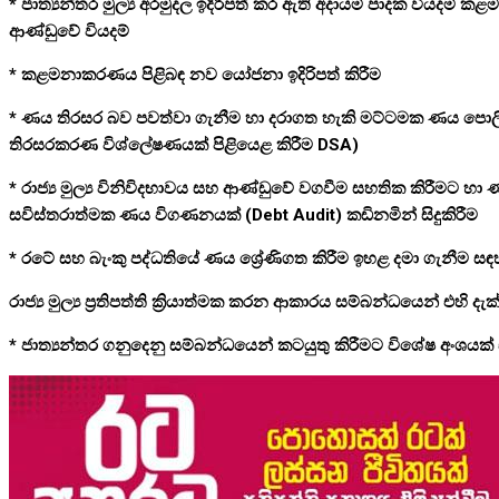
* ජාත්‍යන්තර මුල්‍ය අරමුදල ඉදිරිපත් කර ඇති අදායම් පාදක විය
ආණ්ඩුවේ වියදම්
* කළමනාකරණය පිළිබඳ නව යෝජනා ඉදිරිපත් කිරීම
* ණය තිරසර බව පවත්වා ගැනීම හා දරාගත හැකි මට්ටමක ණය පොලී
තිරසරකරණ විශ්ලේෂණයක් පිළියෙළ කිරීම DSA)
* රාජ්‍ය මුල්‍ය විනිවිදභාවය සහ ආණ්ඩුවේ වගවීම සහතික කිරීමට හා
සවිස්තරාත්මක ණය විගණනයක් (Debt Audit) කඩිනමින් සිදුකිරීම
* රටේ සහ බැංකු පද්ධතියේ ණය ශ්‍රේණිගත කිරීම ඉහළ දමා ගැනීම සඳහා රාජ
රාජ්‍ය මුල්‍ය ප්‍රතිපත්ති ක්‍රියාත්මක කරන ආකාරය සම්බන්ධයෙන් එහි
* ජාත්‍යන්තර ගනුදෙනු සම්බන්ධයෙන් කටයුතු කිරීමට විශේෂ අංශයක් සහි