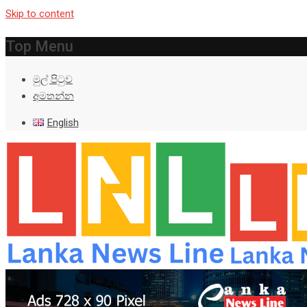
Skip to content
Top Menu
මුල් පිටුව
අමතන්න
English