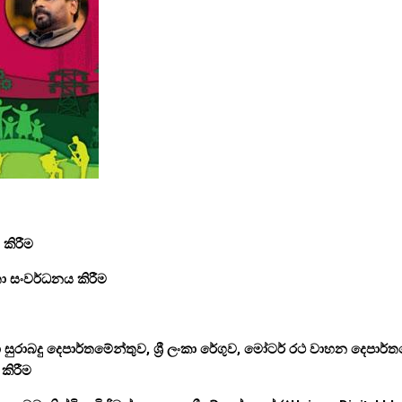
 කිරීම
ා සංවර්ධනය කිරීම
ාබදු දෙපාර්තමේන්තුව, ශ්‍රී ලංකා රේගුව, මෝටර් රථ වාහන දෙපාර්තමේන්
කිරීම