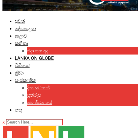
පුවත්
දේශපාලන
කලාව
කතිකා
එදා සහ අද
LANKA ON GLOBE
වීඩියෝ
ක්‍රීඩා
සංස්කෘතික
දින සටහන්
ප්‍රතිරූප
මේ ජීවනයේ
තතු
x