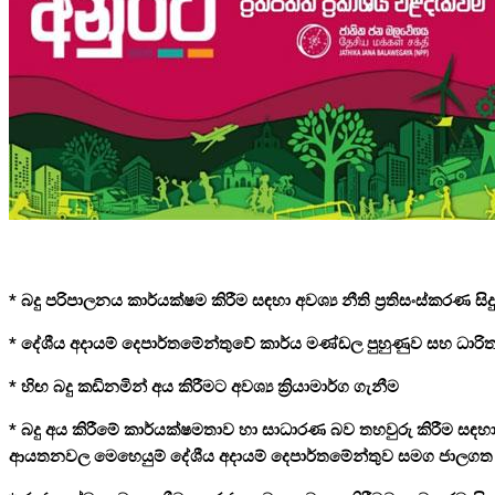
* බදු පරිපාලනය කාර්යක්ෂම කිරීම සඳහා අවශ්‍ය නීති ප්‍රතිසංස්කරණ සිදු
* දේශීය අදායම් දෙපාර්තමේන්තුවේ කාර්ය මණ්ඩල පුහුණුව සහ ධාරිත
* හිඟ බදු කඩිනමින් අය කිරීමට අවශ්‍ය ක්‍රියාමාර්ග ගැනීම
* බදු අය කිරීමේ කාර්යක්ෂමතාව හා සාධාරණ බව තහවුරු කිරීම සඳහා සුර
ආයතනවල මෙහෙයුම් දේශීය අදායම් දෙපාර්තමේන්තුව සමග ජාලගත 