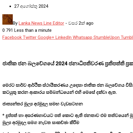
27 අගෝස්තු 2024
By
Lanka News Line Editor
-
වසර 2ක් ago
0
791
Less than a minute
Facebook
Twitter
Google+
LinkedIn
Whatsapp
StumbleUpon
Tumbl
ජාතික ජන බලවේගයේ 2024 ජනාධිපතිවරණ ප්‍රතිපත්ති ප්‍රක
මෙරට සාර්ව ආර්ථික ස්ථායීකරණය උදෙසා ජාතික ජන බලවේගය විසින් ක්‍
කටයුතු කරන ආකාරය සම්බන්ධයෙන් එහි මෙසේ දක්වා ඇත.
ජාත්‍යන්තර මුල්‍ය අරමුදල සමඟ වැඩසටහන
* දුප්පත් හා අසරණභාවයට පත් කොට ඇති ජනතාව එම තත්වයෙන් මුදා ග
මුල්‍ය අරමුදල සමග නැවත සාකච්ඡා කිරීම