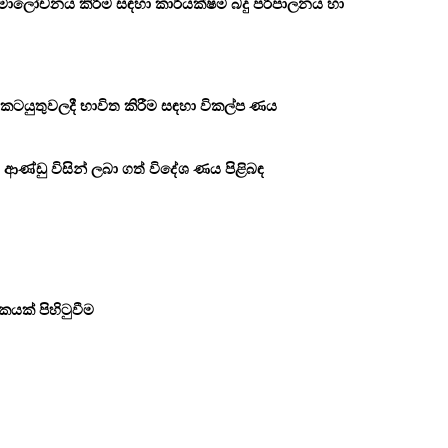
 සමාලෝචනය කිරීම සඳහා කාර්යක්ෂම බදු පරිපාලනය හා
යුතුවලදී භාවිත කිරීම සඳහා විකල්ප ණය
 ආණ්ඩු විසින් ලබා ගත් විදේශ ණය පිළිබඳ
කයක් පිහිටුවීම