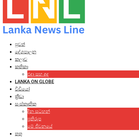
පුවත්
දේශපාලන
කලාව
කතිකා
එදා සහ අද
LANKA ON GLOBE
වීඩියෝ
ක්‍රීඩා
සංස්කෘතික
දින සටහන්
ප්‍රතිරූප
මේ ජීවනයේ
තතු