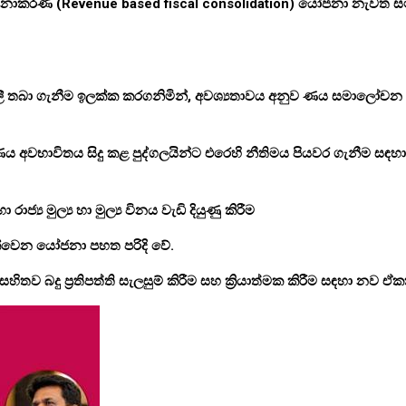
දම් කළමනාකරණ (Revenue based fiscal consolidation) යෝජනා නැවත
 තබා ගැනීම ඉලක්ක කරගනිමින්, අවශ්‍යතාවය අනුව ණය සමාලෝචන කට
 ණය අවභාවිතය සිදු කළ පුද්ගලයින්ට එරෙහි නීතිමය පියවර ගැනීම සඳහා
්‍ය මුල්‍ය හා මුල්‍ය විනය වැඩි දියුණු කිරීම
 දැක්වෙන යෝජනා පහත පරිදි වේ.
තව බදු ප්‍රතිපත්ති සැලසුම් කිරීම සහ ක්‍රියාත්මක කිරීම සඳහා නව ඒක