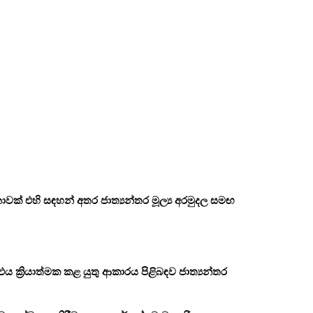
ාවක් එහි සඳහන් අතර ජාත්‍යන්තර මූල්‍ය අරමුදල සමඟ
ක්‍රියාත්මක කළ යුතු ආකාරය පිළිබඳව ජාත්‍යන්තර