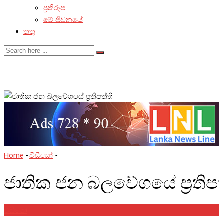
ප්‍රතිරූප
මේ ජීවනයේ
තතු
Home
-
වීඩියෝ
-
ජාතික ජන බලවේගයේ ප්‍රතිපත්ති
ජාතික ජන බලවේගයේ ප්‍රතිප
වීඩියෝ