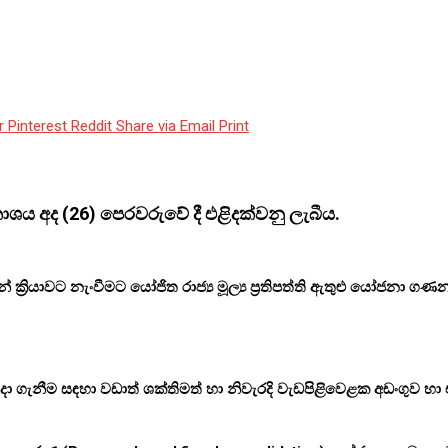
r
Pinterest
Reddit
Share via Email
Print
ාශය අද (26) පෙරවරුවේ දී එළිදක්වනු ලැබීය.
රියාවට නැංවීමට යෝජිත රාජ්‍ය මූල්‍ය ප්‍රතිපත්ති ඇතුළු යෝජනා ගණන
ැනීම සඳහා වඩාත් ශක්තිමත් හා නිවැරදි වැඩපිළිවෙළක අඩංගුව හා එය 