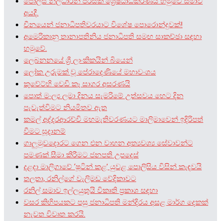
පොලිස් නිලධාරීන් පිරිසක් ශ්‍රේෂ්ඨාධිකරණය හමුවේ සමාව
අයදී.
චීනයෙන් ජනාධිපතිවරයාට විශේෂ පොරොන්දුවක්!
අමෙරිකානු තානාපතිනිය ජනාධිපති සමඟ සාකච්ඡා සඳහා
හමුවේ.
ලෙබනනයේ ශ්‍රී ලාංකිකයින් බියෙන්
ලෝක උරුමක් වූ පේරාදෙණියේ මහාවංශය
කුවේට්හි වෙඩි කෑ සාගර අසරණයි
පොත් මංල්‍ය ලමා දිනය සැමරිමේ උත්සවය හෙට දින
පැවැත්විමට නියමිතව ඇත
කමල් අද්දරආරච්චි මහමැතිවරණයට මාලිමාවෙන් ඉදිරිපත්
වීමට සූදානම්
ගාලුමුවදොරට ගෙන එන වාහන අත්‍යවශ්‍ය සේවාවන්ට
පමණක් සීමා කිරීමට ජනපති උපදෙස්
දළදා මාලිගාවේ ‘ෂූටින් කළ’ යුවළ පොලිසිය විසින් කැඳවයි
තලතා, රනිල්ගේ වැලිමඩ වේදිකාවට
රනිල් සමාව ඉල්ලයුතුයි විකෘති ප්‍රකාශ සඳහා
වසර කිහිපයකට පසු ජනාධිපති මන්දිරය අසළ මාර්ග දෙකක්
නැවත විවෘත කරයි.