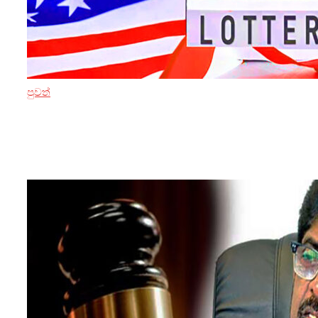
පුවත්
3 ඔක්තෝබර් 2024
ඇමරිකාවට පහසු ප්‍රවාහන මාර්ග දැන්