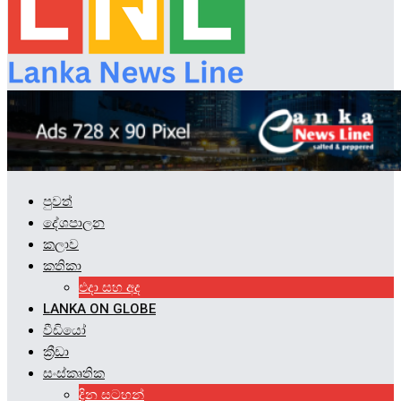
පුවත්
දේශපාලන
කලාව
කතිකා
එදා සහ අද
LANKA ON GLOBE
වීඩියෝ
ක්‍රීඩා
සංස්කෘතික
දින සටහන්