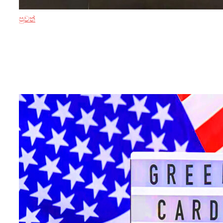
පුවත්
3 ඔක්තෝබර් 2024
PickMe කොටස් වෙළඳපොළට
පිවිසෙයි, ආයෝජන