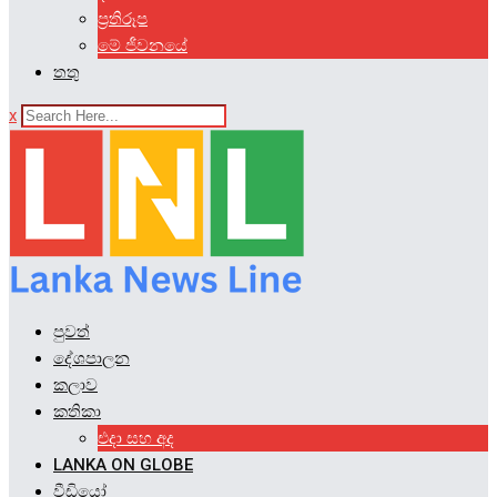
ප්‍රතිරූප
මේ ජීවනයේ
තතු
x
පුවත්
දේශපාලන
කලාව
කතිකා
එදා සහ අද
LANKA ON GLOBE
වීඩියෝ