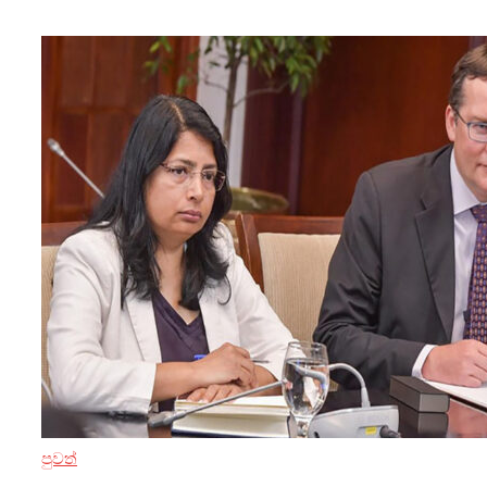
පුවත්