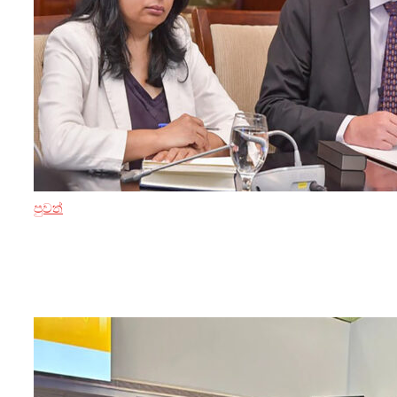
පුවත්
3 ඔක්තෝබර් 2024
IMF සහ ශ්‍රී ලංකා රජය