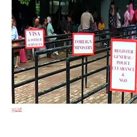
පුවත්
15 ඔක්තෝබර් 2024
පාස්පෝට් අර්බුදයට විසඳුමක් සඳුදා සිට