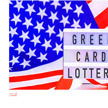
පුවත්
3 ඔක්තෝබර් 2024