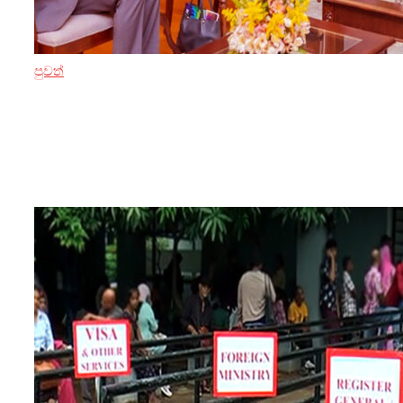
පුවත්
15 ඔක්තෝබර් 2024
එක්සත් ජාතීන්ගේ සහකාර මහලේකම්
ජනපති