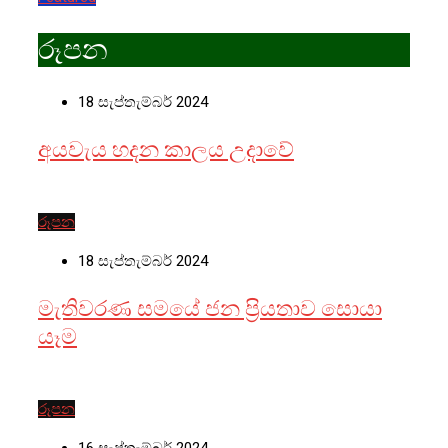
රූපන
18 සැප්තැම්බර් 2024
අයවැය හදන කාලය උදාවේ
රූපන
18 සැප්තැම්බර් 2024
මැතිවරණ සමයේ ජන ප්‍රියතාව සොයා
යෑම
රූපන
16 සැප්තැම්බර් 2024