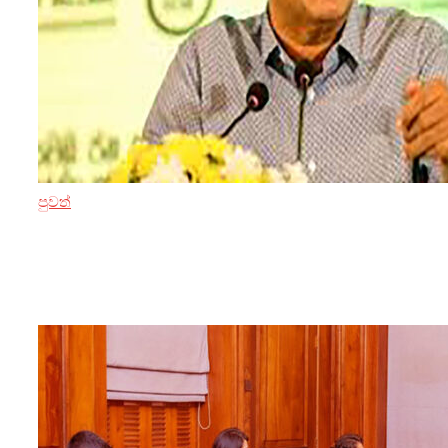
පුවත්
23 ඔක්තෝබර් 2024
මං අගමැති වෙලා ජනපති අනුර