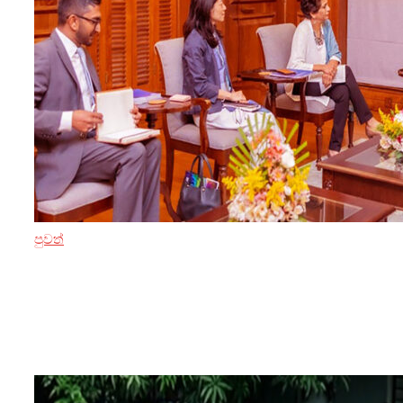
පුවත්
15 ඔක්තෝබර් 2024
එක්සත් ජාතීන්ගේ සහකාර මහලේකම්
ජනපති