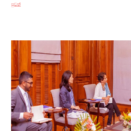
පුවත්
23 ඔක්තෝබර් 2024
මං අගමැති වෙලා ජනපති අනුර