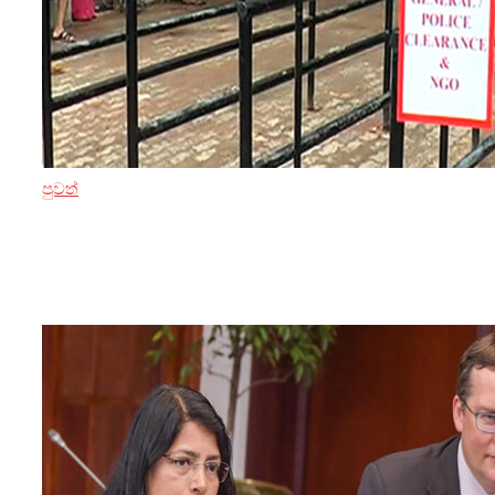
පුවත්
15 ඔක්තෝබර් 2024
පාස්පෝට් අර්බුදයට විසඳුමක් සඳුදා සිට