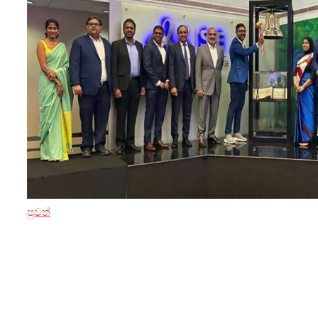
පුවත්
3 ඔක්තෝබර් 2024
PickMe කොටස් වෙළඳපොළට
පිවිසෙයි, ආයෝජන