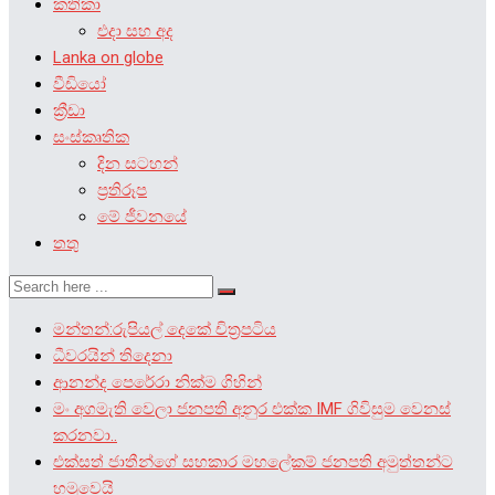
කතිකා
එදා සහ අද
Lanka on globe
වීඩියෝ
ක්‍රීඩා
සංස්කෘතික
දින සටහන්
ප්‍රතිරූප
මේ ජීවනයේ
තතු
මන්තන්:රුපියල් දෙකේ චිත්‍රපටිය
ධීවරයින් තිදෙනා
ආනන්ද පෙරේරා නික්ම ගිහින්
මං අගමැති වෙලා ජනපති අනුර එක්ක IMF ගිවිසුම වෙනස්
කරනවා..
එක්සත් ජාතීන්ගේ සහකාර මහලේකම් ජනපති අමුත්තන්ට
හමුවෙයි