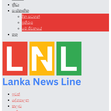
ක්‍රීඩා
සංස්කෘතික
දින සටහන්
ප්‍රතිරූප
මේ ජීවනයේ
තතු
පුවත්
දේශපාලන
කලාව