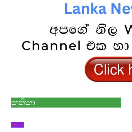
කතිකා
කතිකා