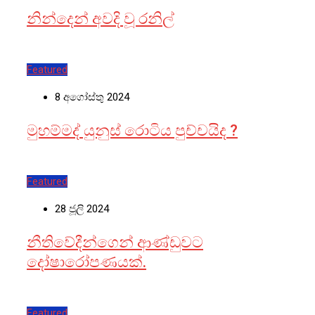
නින්දෙන් අවදි වූ රනිල්
Featured
8 අගෝස්තු 2024
මුහම්මද් යුනුස් රොටිය පුච්චයිද ?
Featured
28 ජූලි 2024
නීතිවේදීන්ගෙන් ආණ්ඩුවට
දෝෂාරෝපණයක්.
Featured