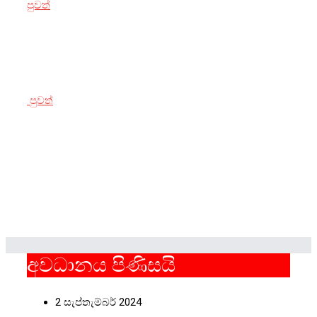
පුවත්
3 ඔක්තෝබර් 2024
කෙහෙළියට එරෙහි නඩුව කල් යැවීමේ
පුවත්
3 ඔක්තෝබර් 2024
ගුවන් තොටුපලේදී කුෂ් මත්ද්‍රව්‍ය සමග
අවධානය පිණිසයි
2 සැප්තැම්බර් 2024