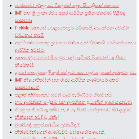
පාස්පෝට් අර්බුදයට විසඳුමක් සඳුදා සිට ක්‍රියාත්මක වේ
IMF සහ ශ්‍රී ලංකා රජය අතර ආර්ථික ප්‍රතිසංස්කරණ පිළිබඳ
සාකච්ඡා
PickMe කොටස් වෙළඳපොළට පිවිසෙයි, ආයෝජන අවස්ථා
වර්ධනය කරයි
ඇමරිකාවට පහසු ප්‍රවාහන මාර්ග දැන් විවෘතයි: වාසියන්ට නව
ආර්ථික අවස්ථා
කෙහෙළියට එරෙහි නඩුව කල් යැවීමේ පියවරක් ගැනීමට
නියමිතයි.
ගුවන් තොටුපලේදී කුෂ් මත්ද්‍රව්‍ය සමග පුද්ගලයෙක් අත්අඩංගුවට
IMF නියෝජිතයින් සහ රාජ්‍ය ආර්ථික කණ්ඩායම අතර
සාකච්ඡාවක්
පළාත් කිහිපයකට සවස් වැසි පැමිණීමට නියමිතයි.
නව ආරක්ෂක ලේකම් සහ ආරක්ෂක ප්‍රධානීන් අතර සාකච්ඡා
හිටපු කැබිනට් ඇමතිට තෑගි ගැනීමේ චෝදනාවට සිර දඬුවම
නින්දෙන් අවදි වූ රනිල්
මුහම්මද් යුනුස් රොටිය පුච්චයිද ?
නීතිවේදීන්ගෙන් ආණ්ඩුවට දෝෂාරෝපණයක්.