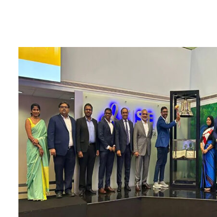
3 ඔක්තෝබර් 2024
IMF සහ ශ්‍රී ලංකා රජය