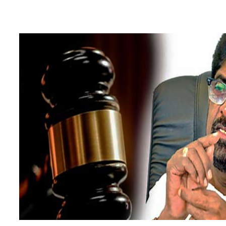
ඇමරිකාවට පහසු ප්‍රවාහන මාර්ග දැන්