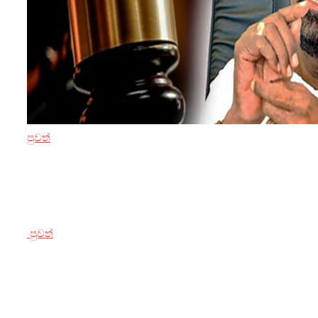
පුවත්
3 ඔක්තෝබර් 2024
කෙහෙළියට එරෙහි නඩුව කල් යැවීමේ
පුවත්
3 ඔක්තෝබර් 2024
ගුවන් තොටුපලේදී කුෂ් මත්ද්‍රව්‍ය සමග