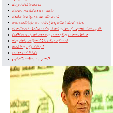
ක්ලැරන්ස් මතකය
ජනතා අපේක්ෂා සහ හෙට
ජාතික මන්ත්‍රී අද නෙවේ හෙට
පොහොට්ටුව සහ රනිල් මතුපිටින් වෙන් වෙති
ජනාධිපතිවරණය හේතුවෙන් සුරාසැල් දෙකක් වසා දැමේ
මැතිවරණ දිනේ සහ පසු දා කලබල නොකරන්න
නිල ඡන්ද පත්‍රිකා 97% බෙදා අවසන්
ගෑස් මිල අඩුවෙයිද ?
රාජිත ගේ පිම්ම
ලැජ්ජයි රනිලෝ ලැජ්ජයි