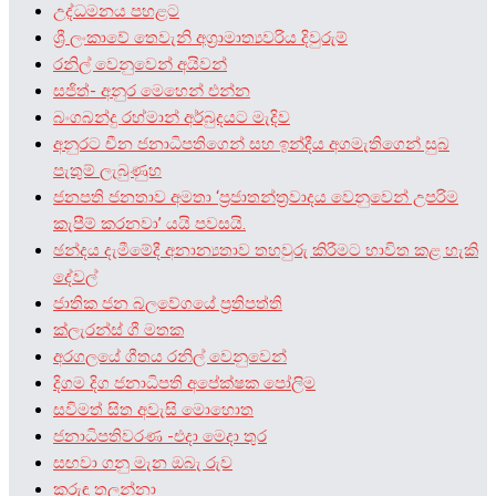
උද්ධමනය පහළට
ශ්‍රී ලංකාවේ තෙවැනි අග්‍රාමාත්‍යවරිය දිවුරුම්
රනිල් වෙනුවෙන් අයිවන්
සජිත්- අනුර මෙහෙන් එන්න
බංගබන්දු රහ්මාන් අර්බුදයට මැදිව
අනුරට චීන ජනාධිපතිගෙන් සහ ඉන්දීය අගමැතිගෙන් සුබ
පැතුම් ලැබුණුහ
ජනපති ජනතාව අමතා ‘ප්‍රජාතන්ත්‍රවාදය වෙනුවෙන් උපරිම
කැපීම් කරනවා’ යයි පවසයි.
ඡන්දය දැමීමේදී අනාන්‍යතාව තහවුරු කිරීමට භාවිත කළ හැකි
දේවල්
ජාතික ජන බලවේගයේ ප්‍රතිපත්ති
ක්ලැරන්ස් ගී මතක
අරගලයේ ගීතය රනිල් වෙනුවෙන්
දිගම දිග ජනාධිපති අපේක්ෂක පෝලිම
සවිමත් සිත අවැසි මොහොත
ජනාධිපතිවරණ -එදා මෙදා තුර
සඟවා ගනු මැන ඔබැ රුව
කුරුඳු තලන්නා