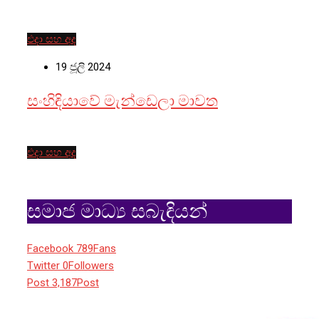
එදා සහ අද
19 ජූලි 2024
සංහිඳියාවේ මැන්ඩෙලා මාවත
එදා සහ අද
සමාජ මාධ්‍ය සබැඳියන්
Facebook
789
Fans
Twitter
0
Followers
Post
3,187
Post