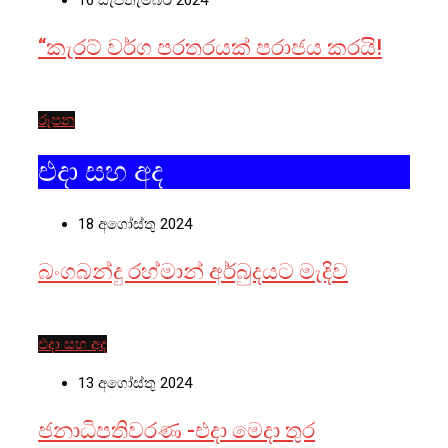
“කැරට් වර්ග පරතරයක් පරාජය කරයි!
රූපන
එදා සහ අද
18 අගෝස්තු 2024
බංගබන්දු රහ්මාන් අර්බුදයට මැදිව
එදා සහ අද
13 අගෝස්තු 2024
ජනාධිපතිවරණ -එදා මෙදා තුර