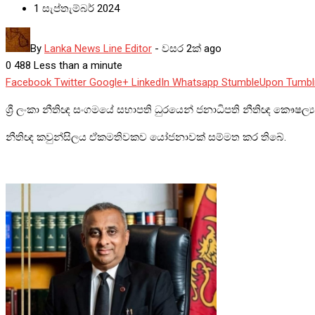
1 සැප්තැම්බර් 2024
By
Lanka News Line Editor
-
වසර 2ක් ago
0
488
Less than a minute
Facebook
Twitter
Google+
LinkedIn
Whatsapp
StumbleUpon
Tumbl
ශ්‍රී ලංකා නීතිඥ සංගමයේ සභාපති ධුරයෙන් ජනාධිපති නීතිඥ කෞෂල්‍ය
නීතිඥ කවුන්සිලය ඒකමතිවකව යෝජනාවක් සම්මත කර තිබේ.