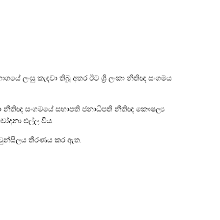
ේ ලංසු කැඳවා තිබූ අතර ඊට ශ්‍රී ලංකා නීතිඥ සංගමය
ලංකා නීතිඥ සංගමයේ සභාපති ජනාධිපති නීතිඥ කෞෂල්‍ය
 චෝදනා එල්ල විය.
 කවුන්සිලය තීරණය කර ඇත.