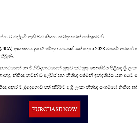
වරත්න ට එල්ලවී ඇති බව කියන චෝදනාවක් හේතුවෙනි.
CA) ආයතනය දූෂණ මර්දන ව්‍යාපෘතියක් සඳහා 2023 වසරේ අවසන් භාගය
තිබුණි.
්‍යභාවයෙන් හා විනිවිදභාවයෙන් යුතුව කටයුතු නොකිරීම පිළිබඳ ශ්‍රී 
‍රනාන්දු, නීතිඥ නුවන් ඩි අල්විස් සහ නීතිඥ රෂ්මිනි ඉන්දතිස්ස යන අයට
ීඥ අනුර මැද්දෙගොඩ පත් කිරීමට ද ශ්‍රී ලංකා නීතිඥ සංගමයේ නීතිඥ