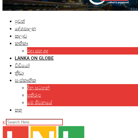
පුවත්
දේශපාලන
කලාව
කතිකා
එදා සහ අද
LANKA ON GLOBE
වීඩියෝ
ක්‍රීඩා
සංස්කෘතික
දින සටහන්
ප්‍රතිරූප
මේ ජීවනයේ
තතු
x