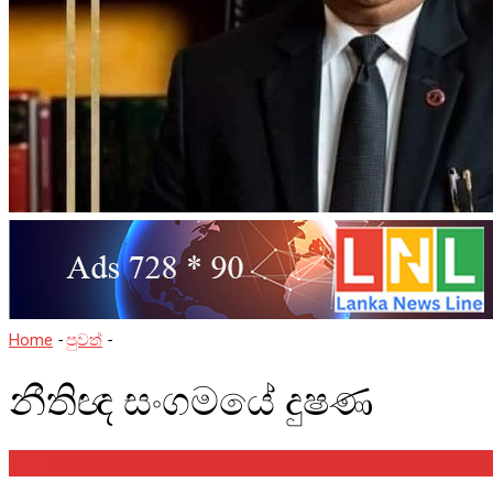
Home
-
පුවත්
-
නීතිඥ සංගමයේ දුෂණ
නීතිඥ සංගමයේ දුෂණ
පුවත්