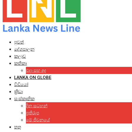
පුවත්
දේශපාලන
කලාව
කතිකා
එදා සහ අද
LANKA ON GLOBE
වීඩියෝ
ක්‍රීඩා
සංස්කෘතික
දින සටහන්
ප්‍රතිරූප
මේ ජීවනයේ
තතු