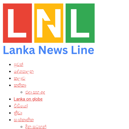
පුවත්
දේශපාලන
කලාව
කතිකා
එදා සහ අද
Lanka on globe
වීඩියෝ
ක්‍රීඩා
සංස්කෘතික
දින සටහන්