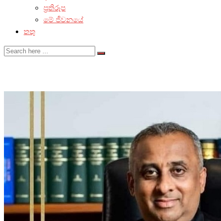
ප්‍රතිරූප
මේ ජීවනයේ
තතු