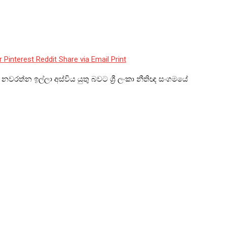
r
Pinterest
Reddit
Share via Email
Print
 නවරත්න ඉල්ලා අස්විය යුතු බවට ශ්‍රී ලංකා නීතිඥ සංගමයේ