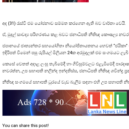
අද (31) රැස්වී එම යෝජනාව සම්මත කරගෙන ඇති බව වාර්තා වෙයි.
ඒ, මුදල් සාවද්‍ය පරිහරණය කළ බවට ජනාධිපති නීතිඥ කෞෂල්‍ය න
ජපානයේ ජාත්‍යන්තර සහයෝගිතා නියෝජිතායතනය හෙවත් “ජයිකා” (JI
ඉදිරිපත් වීමෙන් පසු රුපියල් මිලියන 24ක අරමුදලක් එම සංගමයට ලැබී 
කෙසේ වෙතත් අදාළ ලංසු තැබීමේදී හා ගිවිසුම්වලට එළැඹීමේදී පාරදෘෂ
නවරත්න, උප සභාපති නලින්ද ඉන්දතිස්ස, ජනාධිපති නීතිඥ ශවින්ද්‍ර ප්
නීතිඥ සංගමයේ සභාපති ධුරයේ වැඩ බැලීම සඳහා එහි උප සභාපති නීත
You can share this post!