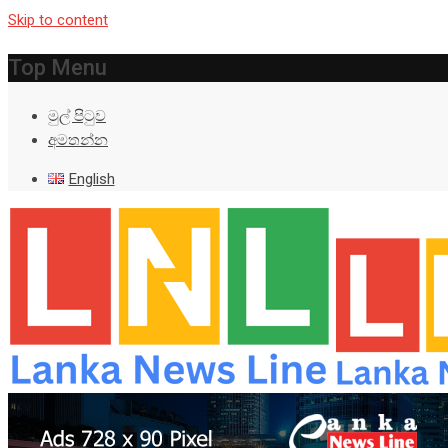
Skip to content
Top Menu
මුල් පිටුව
අමතන්න
English