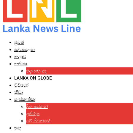
පුවත්
දේශපාලන
කලාව
කතිකා
එදා සහ අද
LANKA ON GLOBE
වීඩියෝ
ක්‍රීඩා
සංස්කෘතික
දින සටහන්
ප්‍රතිරූප
මේ ජීවනයේ
තතු