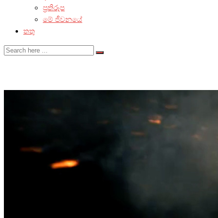
ප්‍රතිරූප
මේ ජීවනයේ
තතු