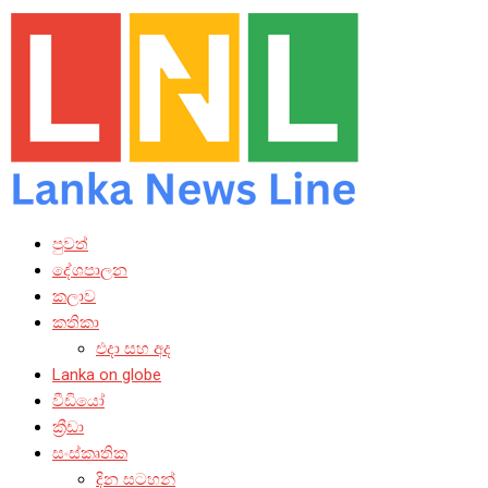
පුවත්
දේශපාලන
කලාව
කතිකා
එදා සහ අද
Lanka on globe
වීඩියෝ
ක්‍රීඩා
සංස්කෘතික
දින සටහන්