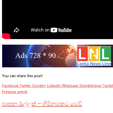
You can share this post!
Facebook
Twitter
Google+
LinkedIn
Whatsapp
StumbleUpon
Tumbl
Previous article
ඝාතන රැල්ලක් – හිමිනමකට වෙඩි