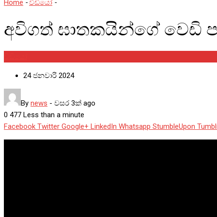
Home
-
වීඩියෝ
-
අවිගත් ඝාතකයින්ගේ වෙඩි පහරින්, ස්වාමීන්වහන්
අවිගත් ඝාතකයින්ගේ වෙඩි ප
වීඩියෝ
24 ජනවාරි 2024
By
news
-
වසර 3ක් ago
0
477
Less than a minute
Facebook
Twitter
Google+
LinkedIn
Whatsapp
StumbleUpon
Tumbl