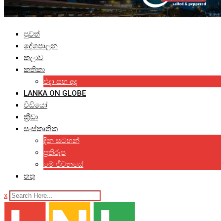
පුවත්
දේශපාලන
කලාව
කතිකා
එදා සහ අද
LANKA ON GLOBE
වීඩියෝ
ක්‍රීඩා
සංස්කෘතික
දින සටහන්
ප්‍රතිරූප
මේ ජීවනයේ
තතු
x