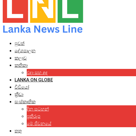
පුවත්
දේශපාලන
කලාව
කතිකා
එදා සහ අද
LANKA ON GLOBE
වීඩියෝ
ක්‍රීඩා
සංස්කෘතික
දින සටහන්
ප්‍රතිරූප
මේ ජීවනයේ
තතු