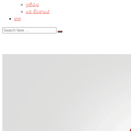
ප්‍රතිරූප
මේ ජීවනයේ
තතු