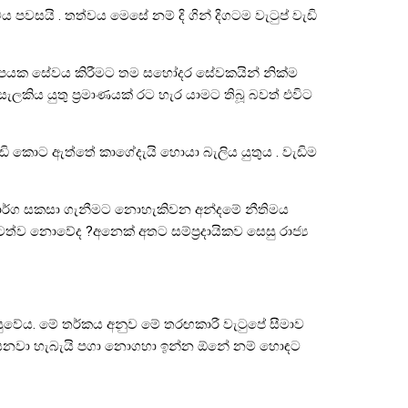
 පවසයි . තත්වය මෙසේ නම් දි ගින් දිගටම වැටුප් වැඩි
ිහිපයක සේවය කිරීමට තම සහෝදර සේවකයින් නික්ම
ැලකිය යුතු ප්‍රමාණයක් රට හැර යාමට තිබූ බවත් එවිට
ඩි කොට ඇත්තේ කාගේදැයි හොයා බැලිය යුතුය . වැඩිම
 මාර්ග සකසා ගැනීමට නොහැකිවන අන්දමේ නීතිමය
්ව නොවේද ?අනෙක් අතට සම්ප්‍රදායිකව සෙසු රාජ්‍ය
වැසුවේය. මේ තර්කය අනුව මේ තරඟකාරී වැටුපේ සීමාව
ියෙනවා හැබැයි පගා නොගහා ඉන්න ඕනේ නම් හොඳට