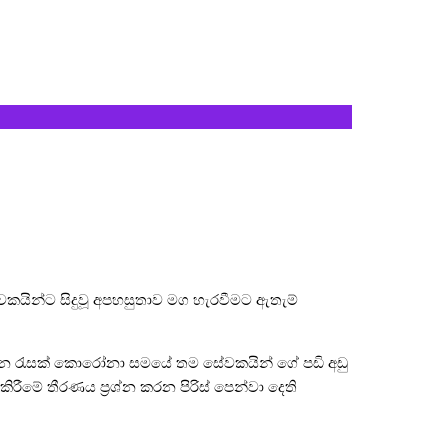
ේවකයින්ට සිදුවූ අපහසුතාව මග හැරවීමට ඇතැම්
යතන රැසක් කොරෝනා සමයේ තම සේවකයින් ගේ පඩි අඩු
ීමේ තීරණය ප්‍රශ්න කරන පිරිස් පෙන්වා දෙති