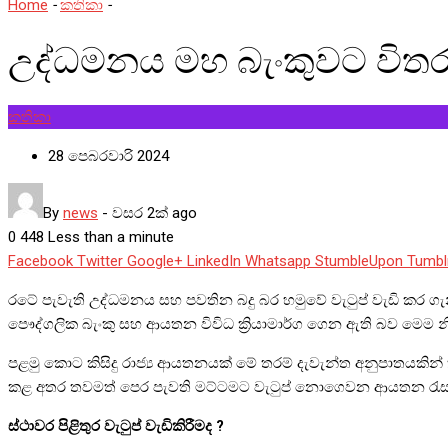
Home
-
කතිකා
-
උද්ධමනය මහ බැංකුවට විතරද ?
උද්ධමනය මහ බැංකුවට විතර
කතිකා
28 පෙබරවාරි 2024
By
news
-
වසර 2ක් ago
0
448
Less than a minute
Facebook
Twitter
Google+
LinkedIn
Whatsapp
StumbleUpon
Tumbl
රටේ පැවැති උද්ධමනය සහ පවතින බදු බර හමුවේ වැටුප් වැඩි කර ගැනී
පෞද්ගලික බැංකු සහ ආයතන විවිධ ක්‍රියාමාර්ග ගෙන ඇති බව මෙම න
පළමු කොට කිසිදු රාජ්‍ය ආයතනයක් මේ තරම් දැවැන්ත අනුපාතයක
කළ අතර තවමත් පෙර පැවති මට්ටමට වැටුප් නොගෙවන ආයතන රැසක් ඇත
ස්ථාවර පිළිතුර වැටුප් වැඩිකිරීමද ?