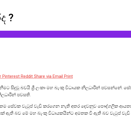
ද ?
r
Pinterest
Reddit
Share via Email
Print
මට සිදුවූ බවයි ශ්‍රී ලංකා මහ බැංකු විධායක නිලධාරීන් පවසන්නේ. ස
ිලධාරීන් පවසති.
ින් තම සේවක වැටුප් වැඩි කරගෙන නැති අතර දෙවනුව පෞද්ගලික ආ
ි බව මේ මහ බැංකු විධායකයින්ට අමතක වී ඇති බව වැටුප් වැඩි කිර