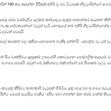
ධාරීන් 100 කට ආසන්න පිරිසක් අහිමි වූ බව විධායක නිලධාරීන්ගේ සංගමය
ොදු රාජ්‍ය මණ්ඩලීය ලේකම් කාර්යාලය ඇතුළු ජාත්‍යන්තර ආයතන ක
 බැංකු සේවකයන්ගේ වැටුප් වැඩි නොවූයේ නම් ඉතිරි නිලධාරීන්ගෙන්ද ස
දුරටත් පවසයි .
ෙලේ ආයතන වල රැකියා හොයාගත හැකිද යන්නයි . දෙවනුව වැ ටුප් වැ
 බවත් සිය වෘත්තිමය සුදුසුකම් උපයෝගී කොටගෙන පෞද්ගලික ආදායම්
සංගමය පවසයි .ඔවුන් මේ රැකියාවට එක්වන්නේ මේ සීමාකම් වලට යටත
ෂණ කටයුතු කිරීමට තරඟකාරී වැටුපක් හිමිවිය යුතු බවද එම සංගමය පැ
න්ට මෙසේ පැවසිය හැකිය ‘ අපිට පගා ගහන්න ඕන තරම් චාන්ස් ත