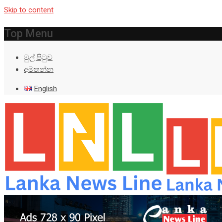
Skip to content
Top Menu
මුල් පිටුව
අමතන්න
English