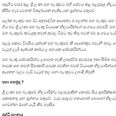
පසුගිය වසර තුළ ශ්‍රී ලංකා මහ බැංකුවට එහි සේවය කළ පළපුරුදු නිල
කිරීම හැර වෙනත් විකල්පයක් නැතිද යන ප්‍රශ්නය මතුවේ .
ලෝක බැංකුව සහ ඊට අනුබද්ධිත ආයතන, එංගලන්ත මහ බැංකුව සහ ප
ගිය බව ශ්‍රී ලංකා මහ බැංකු විධායක නිලධාරීන්ගේ සංගමය පවසයි .මහ
මහ බැංකුවේ කටයුතු තවත් අඩාල වීමට ඉඩ තිබූ බවත් එම සංගමය වැඩි 
පළමු කොට විමසිය යුත්තේ මහ බැංකුවේ කී දෙනෙකුට එවැනි ඉහළ ප
වැටුප් ලැබී ඇත්තේ කාර්ය ල සහයක සේවකයින්ටය .
මහ බැංකු සේවකයින්ට ලබාගත හැකි උසස්වීම් අවස්ථාද ඉතා සීමිත
බාධක සහ තවත් සීමාකාරී සාධක පවතින බවත් විධායක නිලධාරීන්ගේ 
ආයතන වලට වැඩි වැටුප් තල මහා බැංකුවට ලබාදී තිබුනි .
පගා ගහමුද ?
ශ්‍රී ලංකා මහ බැංකුවේ නිලධාරීන්ට බලපෑමකින් තොරව සිය සුපරීක්
කොතනද යන ප්‍රශ්නය මතුවේ . වැඩ සරලව ගතහොත් බොහෝ නිලධාරී
ගෙවන්න ඕනේ යැයි කිව හැකිය.
බුද්ධි ගලනය