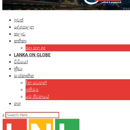
පුවත්
දේශපාලන
කලාව
කතිකා
එදා සහ අද
LANKA ON GLOBE
වීඩියෝ
ක්‍රීඩා
සංස්කෘතික
දින සටහන්
ප්‍රතිරූප
මේ ජීවනයේ
තතු
x