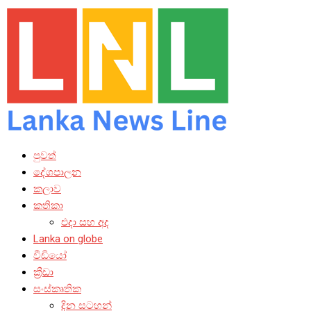
පුවත්
දේශපාලන
කලාව
කතිකා
එදා සහ අද
Lanka on globe
වීඩියෝ
ක්‍රීඩා
සංස්කෘතික
දින සටහන්