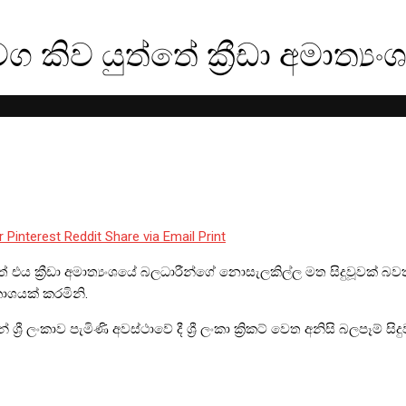
්‍යංශය
ග කිව යුත්තේ ක්‍රීඩා අමාත්‍යං
r
Pinterest
Reddit
Share via Email
Print
 එය ක්‍රීඩා අමාත්‍යංශයේ බලධාරීන්ගේ නොසැලකිල්ල මත සිදුවූවක් බවත්
කාශයක් කරමිනි.
‍රී ලංකාව පැමිණි අවස්ථාවේ දී ශ්‍රී ලංකා ක්‍රිකට් වෙත අනිසි බලපෑම් ස