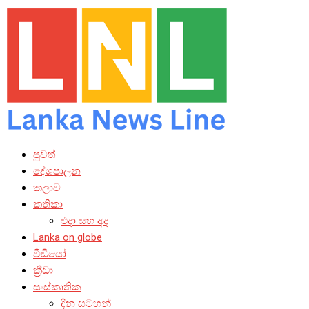
පුවත්
දේශපාලන
කලාව
කතිකා
එදා සහ අද
Lanka on globe
වීඩියෝ
ක්‍රීඩා
සංස්කෘතික
දින සටහන්