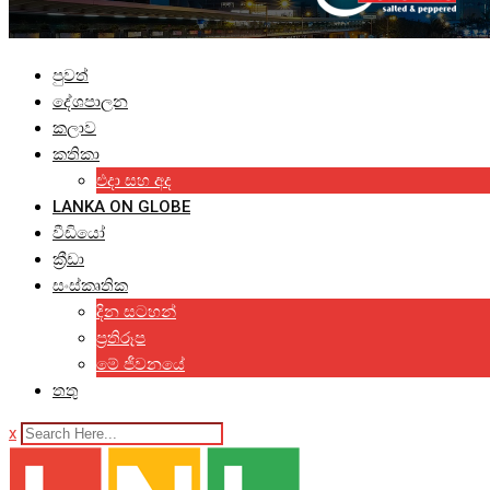
පුවත්
දේශපාලන
කලාව
කතිකා
එදා සහ අද
LANKA ON GLOBE
වීඩියෝ
ක්‍රීඩා
සංස්කෘතික
දින සටහන්
ප්‍රතිරූප
මේ ජීවනයේ
තතු
x