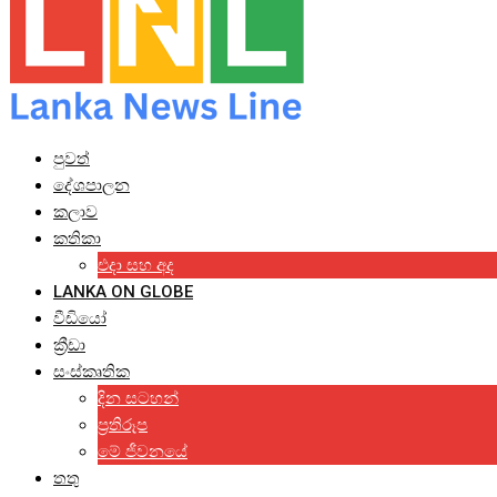
පුවත්
දේශපාලන
කලාව
කතිකා
එදා සහ අද
LANKA ON GLOBE
වීඩියෝ
ක්‍රීඩා
සංස්කෘතික
දින සටහන්
ප්‍රතිරූප
මේ ජීවනයේ
තතු