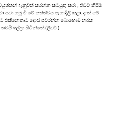
යුත්තන් දැනුවත් කරන්න කටයුතු කරා , ඒවට කිසිම
ුමා පවා හමු වී මේ තත්ත්වය පැහැදිලි කළා. දැන් මේ
ු විදිහට එකිනෙකාට දොස් පවරන්න බොහොම නරක
ි ඉල්ලා සිටින්නේ.(ලීඩර් )