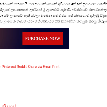
ත්වයක් නෙමෙයි. මේ සම්බන්ධයෙන් අපි මාස 4ක් 5ක් පුරාවටම වගකිව
ුන්සිලයේ උප සභාපති උස්මාන් ශ්‍රී ලංකාවට පැමිණි අවස්ථාවේ ජනාධිපතිත
 තිබෙනවා මේ ලංකාවේ ඇති වෙලා තිබෙන තත්ත්වය. අපි බොහොම දරුණ
ෙලා මේක නැවත යථා තත්වත්වයට පත් කරගන්න කටයුතු කරමු කියලා තමය
r
Pinterest
Reddit
Share via Email
Print
 නිදහස්