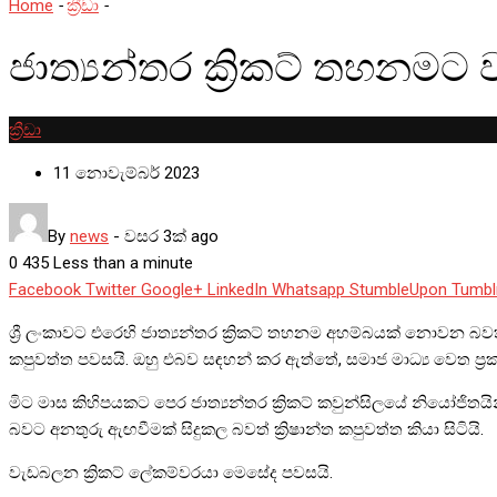
Home
-
ක්‍රීඩා
-
ජාත්‍යන්තර ක්‍රිකට් තහනමට වග කිව යුත්තේ ක්‍රීඩා අමාත
ජාත්‍යන්තර ක්‍රිකට් තහනමට ව
ක්‍රීඩා
11 නොවැම්බර් 2023
By
news
-
වසර 3ක් ago
0
435
Less than a minute
Facebook
Twitter
Google+
LinkedIn
Whatsapp
StumbleUpon
Tumbl
ශ්‍රී ලංකාවට එරෙහි ජාත්‍යන්තර ක්‍රිකට් තහනම අහම්බයක් නොවන බවත්
කපුවත්ත පවසයි. ඔහු එබව සඳහන් කර ඇත්තේ, සමාජ මාධ්‍ය වෙත ප්‍ර
මිට මාස කිහිපයකට පෙර ජාත්‍යන්තර ක්‍රිකට් කවුන්සිලයේ නියෝජිතයින් ශ්
බවට අනතුරු ඇඟවීමක් සිදුකල බවත් ක්‍රිෂාන්ත කපුවත්ත කියා සිටියි.
වැඩබලන ක්‍රිකට් ලේකම්වරයා මෙසේද පවසයි.