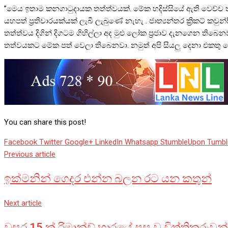
”මෙය ඉතාම කනගාටුදායක තත්ත්වයක්. මේක හදිස්සියේ ඇති වෙච්ච ත
යහපත් ප්‍රතිචාරයක්යක් ලැබී ලැබුණේ නැහැ . ජාත්‍යන්තර ක්‍රිකට් කව
තත්ත්වය දිගින් දිගටම ගිහිල්ලා අද මුළු ලෝක ප්‍රජාව දැනගෙන
තත්වයකට මේක පත් වෙලා තිබෙනවා. නමුත් අපි සියලු දෙනා එකතු ව
You can share this post!
Facebook
Twitter
Google+
LinkedIn
Whatsapp
StumbleUpon
Tumbl
Previous article
ඉක්මනින් ගෙදර එන්න බලන රට යන කතුන්
Next article
වසර 15 ක් රිමාන්ඩ් භාරයේ පසු වූ විත්තිකරුවන්