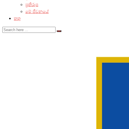
ප්‍රතිරූප
මේ ජීවනයේ
තතු