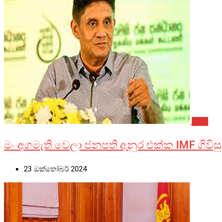
පුවත්
මං අගමැති වෙලා ජනපති අනුර එක්ක IMF ගිවිස
23 ඔක්තෝබර් 2024