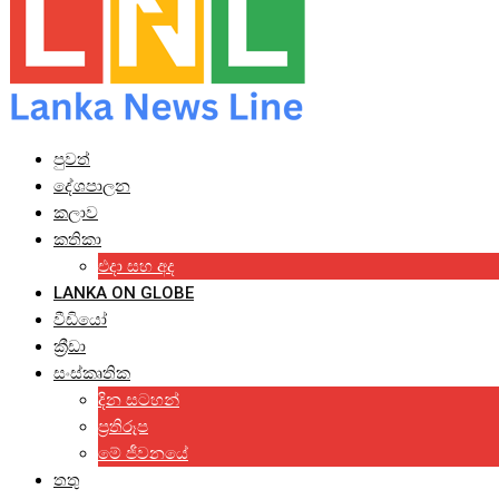
පුවත්
දේශපාලන
කලාව
කතිකා
එදා සහ අද
LANKA ON GLOBE
වීඩියෝ
ක්‍රීඩා
සංස්කෘතික
දින සටහන්
ප්‍රතිරූප
මේ ජීවනයේ
තතු