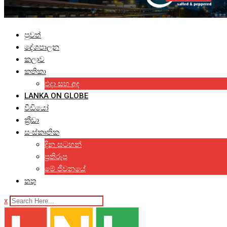
පුවත්
දේශපාලන
කලාව
කතිකා
එදා සහ අද
LANKA ON GLOBE
වීඩියෝ
ක්‍රීඩා
සංස්කෘතික
දින සටහන්
ප්‍රතිරූප
මේ ජීවනයේ
තතු
x