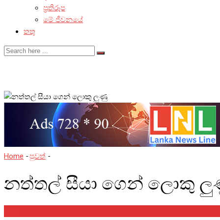
ප්‍රතිරූප
මේ ජීවනයේ
තතු
Home
-
පුවත්
-
නත්තල් සීයා ගෙන් ලොකු ලුණු
නත්තල් සීයා ගෙන් ලොකු ලු
පුවත්