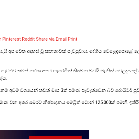
r
Pinterest
Reddit
Share via Email
Print
 යැයි අප වෙත අදහස් වූ කනතාවක් පැවසුවාය. දේශීය වෙළෙඳපොළේ ලො
ටළුව තවත් නරක අතට හැරෙමින් තිබෙන බවයි මැනින් වෙළඳපලේ තො
ේය.
 තහනම අවම වශයෙන් තවත් මාස 3ක් පමණ පැවැත්වෙන බව රොයිටර් පුව
000ක් පමණ වන අතර මෙරට නිෂ්පාදනය මෙට්‍රික් ටොන් 125,000ක් පමනි.