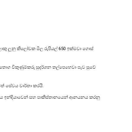
කු ලූනු කිලෝවක මිල රුපියල් 650 ඉක්මවා ගොස්
ග විකුණුම්කරු සුදර්ශන තල්පෙහෙවා පැව සුවේ
ත් සේවය වාර්තා කරයි.
 ඉතිරිය ඉන්දියාවෙන් සහ පාකිස්තානයෙන් ආනයනය කරනු