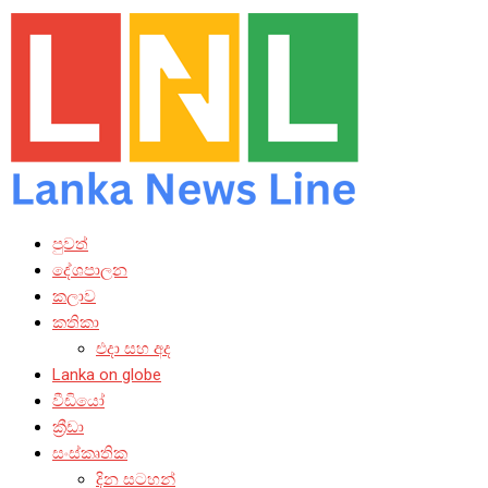
පුවත්
දේශපාලන
කලාව
කතිකා
එදා සහ අද
Lanka on globe
වීඩියෝ
ක්‍රීඩා
සංස්කෘතික
දින සටහන්