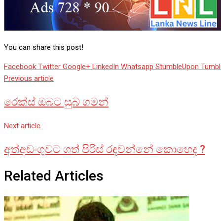
You can share this post!
Facebook
Twitter
Google+
LinkedIn
Whatsapp
StumbleUpon
Tumbl
Previous article
රෙක්ස් ඔබට සුබ ගමන්
Next article
අත්අඩංගුවට ගත් පිරිස් රඳවන්නේ කොහෙද ?
Related Articles