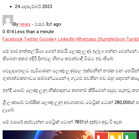
24 දෙසැම්බර් 2023
By
news
-
වසර 3ක් ago
0
414
Less than a minute
Facebook
Twitter
Google+
LinkedIn
Whatsapp
StumbleUpon
Tumbl
මේ පාර නත්තල් සීයා ගෙන් තමයි ලොකු ලුණු ඉල්ලා ගන්න වෙන්නේ
තිබෙන අතර ඉදිරි දිනවල හිඟය තවත්වාදී වීමට ඉඩ තිබේ.
වෙළඳපොලට පැමිණෙන ලොකු ලූණුවල ඉක්මනින් නරක වන හෙයින් ගැ
ගුණාත්මකභාවය සම්බන්ධයෙන් ද ගැටළු පවතින බව ඔහු සඳහන් කළ
ඉන්දී යාවේ ලොකු ලූනු නිෂ්පාදනය තහනම් කිරීමෙන් පසුව පැනවූ
ශ්‍රී ලංකාවේ වාර්ෂික ලොකු ලූනු අවශ්‍යතාව මෙට්‍රික් ටොන් 280,
ලැබේ.
මේ වසරේ අස්වැන්න මෙට්‍රික් ටොන් 7851ක් දක්වා අඩු වී ඇත.