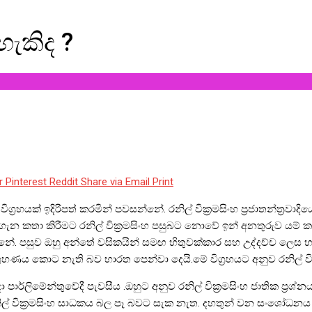
හැකිද ?
r
Pinterest
Reddit
Share via Email
Print
‍රහයක් ඉදිරිපත් කරමින් පවසන්නේ. රනිල් වික්‍රමසිංහ ප්‍රජාතන්ත්‍රවාද
නය ගැන කතා කිරීමට රනිල් වික්‍රමසිංහ පසුබට නොවේ ඉන් අනතුරුව ය
 පසුව ඔහු අන්තේ වසිකයින් සමඟ හිතුවක්කාර සහ උද්දච්ච ලෙස හැ
්‍රහණය කොට නැති බව භාරත පෙන්වා දෙයි.මේ විග්‍රහයට අනුව රනිල් ව
යදා පාර්ලිමේන්තුවේදී පැවසීය .ඔහුට අනුව රනිල් වික්‍රමසිංහ ජාතික ප්‍
් වික්‍රමසිංහ සාධකය බල පෑ බවට සැක නැත. දහතුන් වන සංශෝධනය මුළ