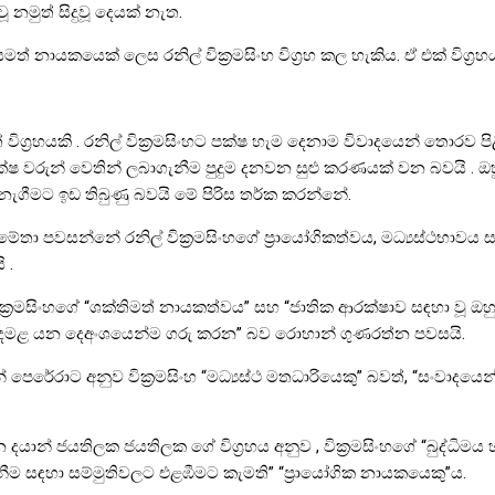
ූ නමුත් සිදුවූ දෙයක් නැත.
නායකයෙක් ලෙස රනිල් වික්‍රමසිංහ විග්‍රහ කල හැකිය. ඒ එක් විග්‍රහය
 විග්‍රහයකි . රනිල් වික්‍රමසිංහට පක්ෂ හැම දෙනාම විවාදයෙන් තොරව 
පක්ෂ වරුන් වෙතින් ලබාගැනීම පුදුම දනවන සුළු කරණයක් වන බවයි .
ගීමට ඉඩ තිබුණු බවයි මේ පිරිස තර්ක කරන්නේ.
මේතා පවසන්නේ රනිල් වික්‍රමසිංහගේ ප්‍රායෝගිකත්වය, මධ්‍යස්ථභාවය සහ 
 .
ංහගේ “ශක්තිමත් නායකත්වය” සහ “ජාතික ආරක්ෂාව සඳහා වූ ඔහුගේ කැප
හ දෙමළ යන දෙඅංශයෙන්ම ගරු කරන” බව රොහාන් ගුණරත්න පවසයි.
ෙරේරාට අනුව වික්‍රමසිංහ “මධ්‍යස්ථ මතධාරියෙකු” බවත්, “සංවාදයෙන් 
 වන දයාන් ජයතිලක ජයතිලක ගේ විග්‍රහය අනුව , වික්‍රමසිංහගේ “බුද්ධිමය
නීම සඳහා සම්මුතිවලට එළඹීමට කැමති” “ප්‍රායෝගික නායකයෙකු”ය.