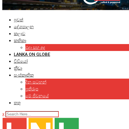
පුවත්
දේශපාලන
කලාව
කතිකා
එදා සහ අද
LANKA ON GLOBE
වීඩියෝ
ක්‍රීඩා
සංස්කෘතික
දින සටහන්
ප්‍රතිරූප
මේ ජීවනයේ
තතු
x