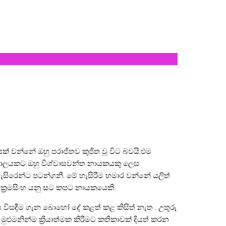
ියෙක් වන්නේ ඔහු පරාජිතව කුජිත වූ විට බවයි.එම
ම් කාලයකට ඔහු විශ්වාසවන්ත නායකයකු ලෙස
සිරෙන්ට පටන්ගනී. මේ හැසිරීම හමාර වන්නේ යලිත්
ික්‍රමසිංහ යනු සට කපට නායකයෙකි.
රශ්නය විසඳීම ගැන බොහෝ දේ කළත් කළ කිසිත් නැත . උතුරු
ුමනින්ම ක්‍රියාත්මක කිරීමට කතිකාවක් දියත් කරන