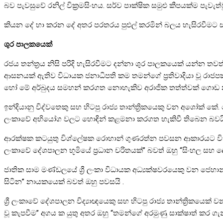
බව පැවසුවේ රනිල් වික්‍රමසිංහය. සර්ව පාක්ෂික සමුළු කීපයක්ම පැවැත්ව
කියන දේ හා කරන දේ අතර පරතරය පුළුල් කරමින් බලය හැසිරවීමට සමත් 
ශුර පාලකයෙක්
රජය තන්ත්‍රය නිසි පරිදි හැසිරවීමට දන්නා ශුර පාලකයෙක් යන්න තවත්
ආසනයක් ඇතිව විධායක ජනාධිපති කම තමන්ගේ ප්‍රතිවාදියා වූ රාජ
හෝ මේ අර්බුදය සමහන් කරගත නොහැකිව අරාජික තත්ත්වක් ගොඩ නැ
ඉන්දියානු විද්වතෙකු සහ හිටපු රාජ්‍ය තාන්ත්‍රිකයෙකු වන අශෝක් කේ. 
ලංකාවේ අභියෝග වලට හොඳින් කළමනා කරගත හැකිවී තිබෙන බවයි
ආරක්ෂක කටයුතු විශ්ලේෂක රොහාන් ගුණරත්න පවසන ආකාරයට වික්‍රමසි
ලංකාවේ දේශපාලන භූමියේ ප්‍රධාන චරිතයක්” බවත් ඔහු “සිංහල ස
ජාතික සාම මණ්ඩලයේ ශ්‍රී ලංකා විධායක අධ්‍යක්ෂවරයෙකු වන ජෙහාන් ප
සිටින” නායකයෙක් බවත් ඔහු පවසයි .
ශ්‍රී ලංකාවේ දේශපාලන විද්‍යාඥයෙකු සහ හිටපු රාජ්‍ය තාන්ත්‍රිකයෙක්
වූ කැපවීම” අගය ක යුතු අතර ඔහු “තමන්ගේ අරමුණු සාක්ෂාත් කර ගැ