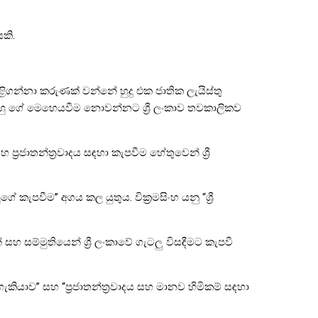
කි.
පිළිගන්නා කරුණක් වන්නේ හුදු එක ජාතික ලැයිස්තු
 ඔහු ගේ මෙහෙයවීම නොවන්නට ශ්‍රී ලංකාව තවකාලිකව
ප්‍රජාතන්ත්‍රවාදය සඳහා කැපවීම හේතුවෙන් ශ්‍රී
වීම” අගය කල යුතුය. වික්‍රමසිංහ යනු “ශ්‍රී
සහ සම්මුතියෙන් ශ්‍රී ලංකාවේ ගැටලු විසඳීමට කැපවී
 හැකියාව” සහ “ප්‍රජාතන්ත්‍රවාදය සහ මානව හිමිකම් සඳහා