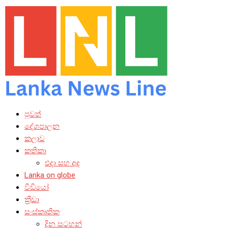
පුවත්
දේශපාලන
කලාව
කතිකා
එදා සහ අද
Lanka on globe
වීඩියෝ
ක්‍රීඩා
සංස්කෘතික
දින සටහන්