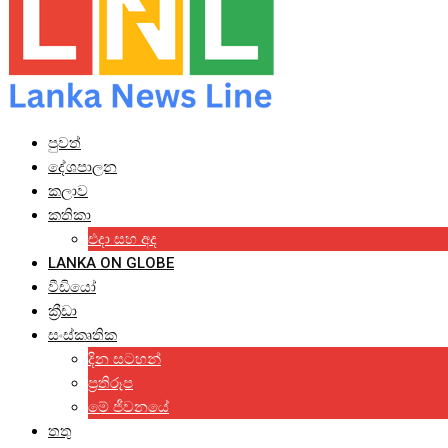
පුවත්
දේශපාලන
කලාව
කතිකා
එදා සහ අද
LANKA ON GLOBE
වීඩියෝ
ක්‍රීඩා
සංස්කෘතික
දින සටහන්
ප්‍රතිරූප
මේ ජීවනයේ
තතු