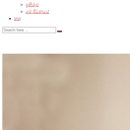
ප්‍රතිරූප
මේ ජීවනයේ
තතු