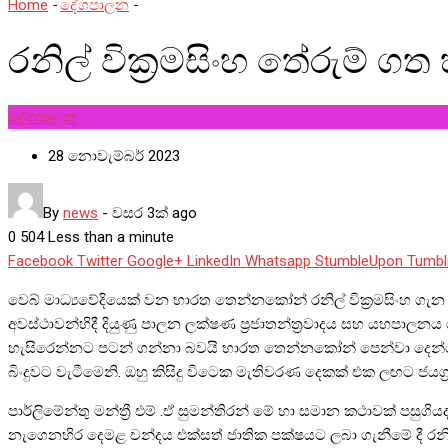
Home
-
දේශපාලන
-
රනිල් වික්‍රමසිංහ තේරුම් ගත හැකිද ?
රනිල් වික්‍රමසිංහ තේරුම් ගත 
දේශපාලන
28 නොවැම්බර් 2023
By
news
-
වසර 3ක් ago
0
504
Less than a minute
Facebook
Twitter
Google+
LinkedIn
Whatsapp
StumbleUpon
Tumbl
වෙබ් මාධ්‍යවේදියෙක් වන භාරත තෙන්නකෝන් රනිල් වික්‍රමසිංහ ගැන විග්
අවස්ථාවන්හිදී දියුණු පාලන ලක්ෂණ ප්‍රජාතන්ත්‍රවාදය සහ යහපාල
හැසිරෙන්නට පටන් ගන්නා බවයි භාරත තෙන්නකෝන් පෙන්වා දෙන්නේ.
බිංදුවට වැටීමෙනි. ඔහු කිසිදු විටෙක මැතිවරණ දෙකක් එක ලඟට ජයග
පාර්ලිමේන්තු මන්ත්‍රී එම් .ඒ සුමන්තිරන් මේ හා සමාන කථාවක් පසුගි
නැගෙනහිර දෙමළ චන්දය එක්සත් ජාතික පක්ෂයට ලබා ගැනීමේ දී රනිල