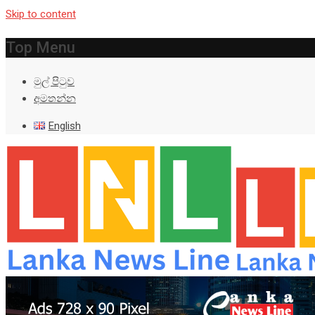
Skip to content
Top Menu
මුල් පිටුව
අමතන්න
English