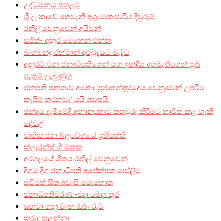
උද්ධමනය පහළට
ශ්‍රී ලංකාවේ තෙවැනි අග්‍රාමාත්‍යවරිය දිවුරුම්
රනිල් වෙනුවෙන් අයිවන්
සජිත්- අනුර මෙහෙන් එන්න
බංගබන්දු රහ්මාන් අර්බුදයට මැදිව
අනුරට චීන ජනාධිපතිගෙන් සහ ඉන්දීය අගමැතිගෙන් සුබ
පැතුම් ලැබුණුහ
ජනපති ජනතාව අමතා ‘ප්‍රජාතන්ත්‍රවාදය වෙනුවෙන් උපරිම
කැපීම් කරනවා’ යයි පවසයි.
ඡන්දය දැමීමේදී අනාන්‍යතාව තහවුරු කිරීමට භාවිත කළ හැකි
දේවල්
ජාතික ජන බලවේගයේ ප්‍රතිපත්ති
ක්ලැරන්ස් ගී මතක
අරගලයේ ගීතය රනිල් වෙනුවෙන්
දිගම දිග ජනාධිපති අපේක්ෂක පෝලිම
සවිමත් සිත අවැසි මොහොත
ජනාධිපතිවරණ -එදා මෙදා තුර
සඟවා ගනු මැන ඔබැ රුව
කුරුඳු තලන්නා