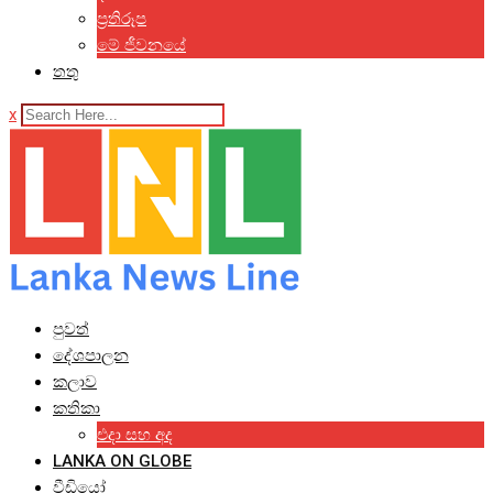
ප්‍රතිරූප
මේ ජීවනයේ
තතු
x
පුවත්
දේශපාලන
කලාව
කතිකා
එදා සහ අද
LANKA ON GLOBE
වීඩියෝ