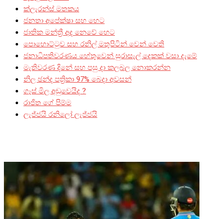
ක්ලැරන්ස් මතකය
ජනතා අපේක්ෂා සහ හෙට
ජාතික මන්ත්‍රී අද නෙවේ හෙට
පොහොට්ටුව සහ රනිල් මතුපිටින් වෙන් වෙති
ජනාධිපතිවරණය හේතුවෙන් සුරාසැල් දෙකක් වසා දැමේ
මැතිවරණ දිනේ සහ පසු දා කලබල නොකරන්න
නිල ඡන්ද පත්‍රිකා 97% බෙදා අවසන්
ගෑස් මිල අඩුවෙයිද ?
රාජිත ගේ පිම්ම
ලැජ්ජයි රනිලෝ ලැජ්ජයි