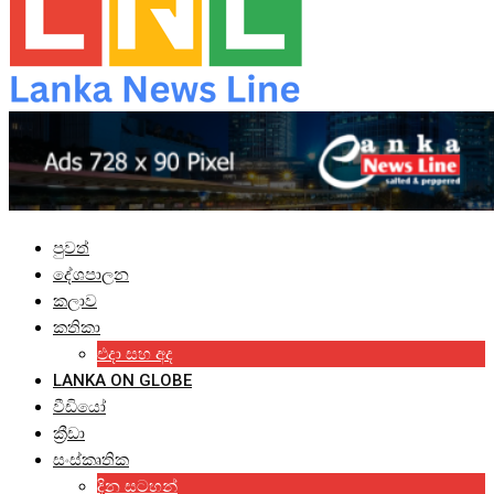
පුවත්
දේශපාලන
කලාව
කතිකා
එදා සහ අද
LANKA ON GLOBE
වීඩියෝ
ක්‍රීඩා
සංස්කෘතික
දින සටහන්