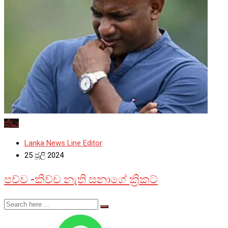
ක්‍රීඩා
Lanka News Line Editor
25 ජූලි 2024
පච්ච -කිච්ච නැති සනාගේ ක්‍රිකට්