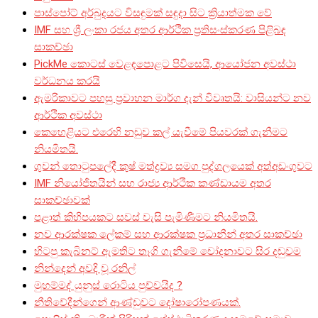
පාස්පෝට් අර්බුදයට විසඳුමක් සඳුදා සිට ක්‍රියාත්මක වේ
IMF සහ ශ්‍රී ලංකා රජය අතර ආර්ථික ප්‍රතිසංස්කරණ පිළිබඳ
සාකච්ඡා
PickMe කොටස් වෙළඳපොළට පිවිසෙයි, ආයෝජන අවස්ථා
වර්ධනය කරයි
ඇමරිකාවට පහසු ප්‍රවාහන මාර්ග දැන් විවෘතයි: වාසියන්ට නව
ආර්ථික අවස්ථා
කෙහෙළියට එරෙහි නඩුව කල් යැවීමේ පියවරක් ගැනීමට
නියමිතයි.
ගුවන් තොටුපලේදී කුෂ් මත්ද්‍රව්‍ය සමග පුද්ගලයෙක් අත්අඩංගුවට
IMF නියෝජිතයින් සහ රාජ්‍ය ආර්ථික කණ්ඩායම අතර
සාකච්ඡාවක්
පළාත් කිහිපයකට සවස් වැසි පැමිණීමට නියමිතයි.
නව ආරක්ෂක ලේකම් සහ ආරක්ෂක ප්‍රධානීන් අතර සාකච්ඡා
හිටපු කැබිනට් ඇමතිට තෑගි ගැනීමේ චෝදනාවට සිර දඬුවම
නින්දෙන් අවදි වූ රනිල්
මුහම්මද් යුනුස් රොටිය පුච්චයිද ?
නීතිවේදීන්ගෙන් ආණ්ඩුවට දෝෂාරෝපණයක්.