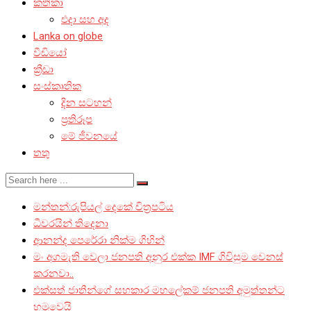
කතිකා
එදා සහ අද
Lanka on globe
වීඩියෝ
ක්‍රීඩා
සංස්කෘතික
දින සටහන්
ප්‍රතිරූප
මේ ජීවනයේ
තතු
මන්තන්:රුපියල් දෙකේ චිත්‍රපටිය
ධීවරයින් තිදෙනා
ආනන්ද පෙරේරා නික්ම ගිහින්
මං අගමැති වෙලා ජනපති අනුර එක්ක IMF ගිවිසුම වෙනස්
කරනවා..
එක්සත් ජාතීන්ගේ සහකාර මහලේකම් ජනපති අමුත්තන්ට
හමුවෙයි