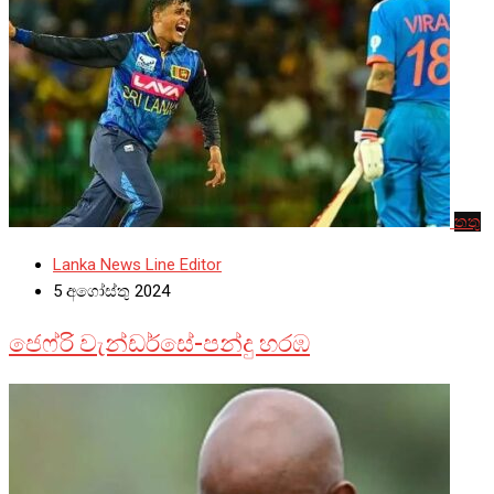
තතු
Lanka News Line Editor
5 අගෝස්තු 2024
ජෙෆ්රි වැන්ඩර්සේ-පන්දු හරඹ