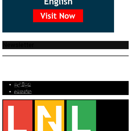
Newsletter
මුල් පිටුව
අමතන්න