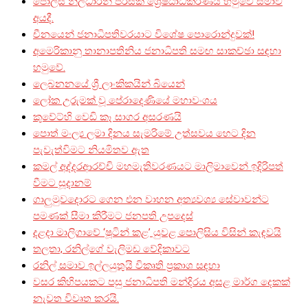
පොලිස් නිලධාරීන් පිරිසක් ශ්‍රේෂ්ඨාධිකරණය හමුවේ සමාව
අයදී.
චීනයෙන් ජනාධිපතිවරයාට විශේෂ පොරොන්දුවක්!
අමෙරිකානු තානාපතිනිය ජනාධිපති සමඟ සාකච්ඡා සඳහා
හමුවේ.
ලෙබනනයේ ශ්‍රී ලාංකිකයින් බියෙන්
ලෝක උරුමක් වූ පේරාදෙණියේ මහාවංශය
කුවේට්හි වෙඩි කෑ සාගර අසරණයි
පොත් මංල්‍ය ලමා දිනය සැමරිමේ උත්සවය හෙට දින
පැවැත්විමට නියමිතව ඇත
කමල් අද්දරආරච්චි මහමැතිවරණයට මාලිමාවෙන් ඉදිරිපත්
වීමට සූදානම්
ගාලුමුවදොරට ගෙන එන වාහන අත්‍යවශ්‍ය සේවාවන්ට
පමණක් සීමා කිරීමට ජනපති උපදෙස්
දළදා මාලිගාවේ ‘ෂූටින් කළ’ යුවළ පොලිසිය විසින් කැඳවයි
තලතා, රනිල්ගේ වැලිමඩ වේදිකාවට
රනිල් සමාව ඉල්ලයුතුයි විකෘති ප්‍රකාශ සඳහා
වසර කිහිපයකට පසු ජනාධිපති මන්දිරය අසළ මාර්ග දෙකක්
නැවත විවෘත කරයි.