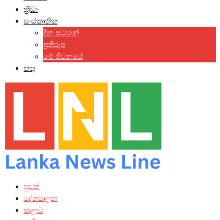
ක්‍රීඩා
සංස්කෘතික
දින සටහන්
ප්‍රතිරූප
මේ ජීවනයේ
තතු
පුවත්
දේශපාලන
කලාව