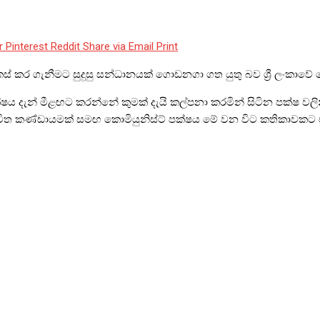
r
Pinterest
Reddit
Share via Email
Print
ර ගැනීමට සුදුසු සන්ධානයක් ගොඩනගා ගත යුතු බව ශ්‍රී ලංකාවේ කො
ය දැන් මීළඟට කරන්නේ කුමක් දැයි කල්පනා කරමින් සිටින පක්ෂ වලින
්විත කණ්ඩායමක් සමඟ කොමියුනිස්ට් පක්ෂය මේ වන විට කතිකාවකට එක