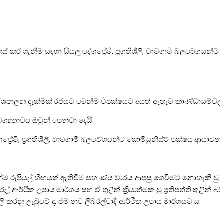
ර ගැනීම සඳහා සියලූ‍ දේශප්‍රේමි, ප්‍රගතිශීලි, වාමගාමී බලවේගයන
් දේශපාලන දැක්මක් රජයට මෙන්ම විපක්ෂයට අයත් ඇතැම් කාණ්ඩායම
‍යතාවය ඔවුන් පෙන්වා දෙයි.
රේමි, ප්‍රගතිශීලි, වාමගාමී බලවේගයන්ට කොමියුනිස්ට් පක්ෂය ආයාචනා
 මෙන්ම රුපියල් හිඟයක් ඇතිවීම සහ ණය වාරය ආපසු ගෙවීමට නොහැකි වු 
 ආර්ථික උපාය මාර්ගය සහ ඒ තුළින් ක්‍රියාත්මක වු ප්‍රතිපත්ති තුළින් 
 කරනු ලැබුවේ ද, එම නව ලිබරල්වාදී ආර්ථික උපාය මාර්ගයම ය.