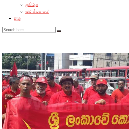
ප්‍රතිරූප
මේ ජීවනයේ
තතු