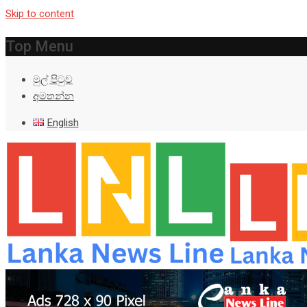
Skip to content
Top Menu
මුල් පිටුව
අමතන්න
English