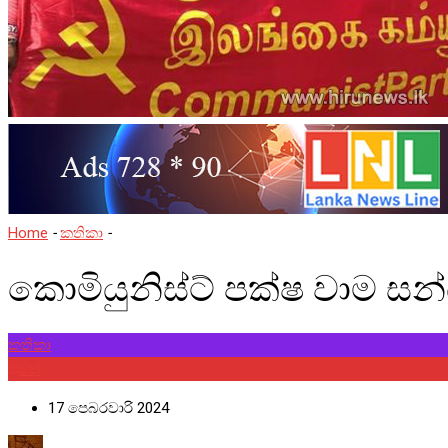
Home
-
කතිකා
-
කොමියුනිස්ට් පක්ෂ වාම සන්ධාන
කොමියුනිස්ට් පක්ෂ වාම සන
කතිකා
පුවත්
17 පෙබරවාරි 2024