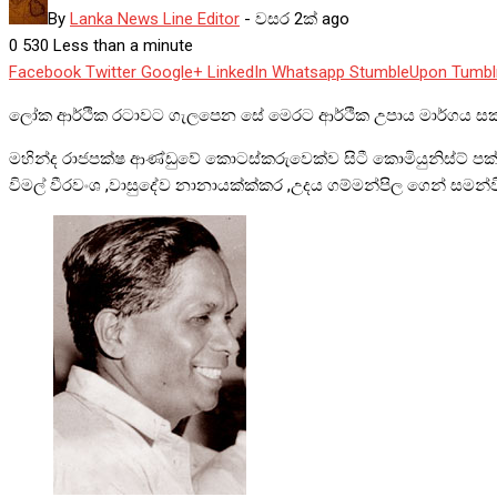
By
Lanka News Line Editor
-
වසර 2ක් ago
0
530
Less than a minute
Facebook
Twitter
Google+
LinkedIn
Whatsapp
StumbleUpon
Tumbl
ලෝක ආර්ථික රටාවට ගැලපෙන සේ මෙරට ආර්ථික උපාය මාර්ගය සකස් ක
මහින්ද රාජපක්ෂ ආණ්ඩුවේ කොටස්කරුවෙක්ව සිටී කොමියුනිස්ට් පක්ෂ
විමල් වීරවංශ ,වාසුදේව නානායක්ක්කර ,උදය ගම්මන්පිල ගෙන් සමන