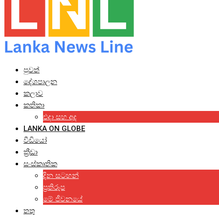
පුවත්
දේශපාලන
කලාව
කතිකා
එදා සහ අද
LANKA ON GLOBE
වීඩියෝ
ක්‍රීඩා
සංස්කෘතික
දින සටහන්
ප්‍රතිරූප
මේ ජීවනයේ
තතු