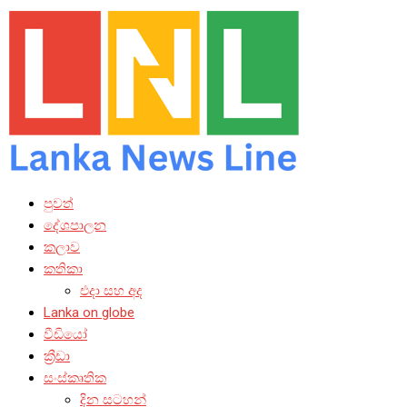
පුවත්
දේශපාලන
කලාව
කතිකා
එදා සහ අද
Lanka on globe
වීඩියෝ
ක්‍රීඩා
සංස්කෘතික
දින සටහන්