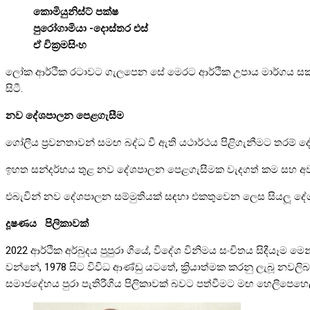
කොමියුනිස්ට් පක්ෂ
පුරෝගාමියා -දොස්තර එස්
ඒ වික්‍රමසිංහ
ලෝක ආර්ථික රටාවට ගැලපෙන සේ මෙරට ආර්ථික උපාය මාර්ගය සකස් ක
සිටී.
නව දේශපාලන පෙළගැසීම
ගෝලීය ප්‍රවනතාවන් සමඟ බද්ධ වී ඇති යථාර්ථය පිළිගැනීමට තරම
ඉහත සන්දර්භය තුළ නව දේශපාලන පෙළගැසීමක වැදගත් කම සහ අවශ්
එබැවින් නව දේශපාලන සම්මුතියක් සඳහා එකතුවෙන ලෙස සියලූ‍ දේශප්‍
දූෂණය පිලිකාවක්
2022 ආර්ථික අර්බුදය පුපුරා ගියේ, විදේශ විනිමය සංචිතය සිදීයෑම
වන්නේ, 1978 සිට විවිධ ආණ්ඩු යටතේ, ක්‍රියාත්මක කරනු ලැබූ නවලිබරල්
සමාජදේහය පුරා පැතිරීගිය පිලිකාවක් බවට පත්වීමට මඟ හෙලිපෙහෙලි