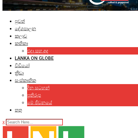
පුවත්
දේශපාලන
කලාව
කතිකා
එදා සහ අද
LANKA ON GLOBE
වීඩියෝ
ක්‍රීඩා
සංස්කෘතික
දින සටහන්
ප්‍රතිරූප
මේ ජීවනයේ
තතු
x