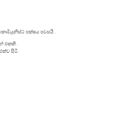
මියුනිස්ට් පක්ෂය පවසයි .
් එකකි .
්ව සිටී.