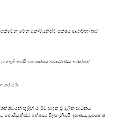
්ට එක්වෙන මෙන් කොමියුනිස්ට් පක්ෂය ආයාචනා කර
්වලට නැති බවයි එම පක්ෂය අවාධරණය කරන්නේ.
 කර සිටී.
තත්ත්වයන් තුළින් ය. ඊට පාදක වූ මූලික සාධකය
බව, කොමියුනිස්ට් පක්ෂයේ පිළිගැනීමයි. දූෂණය, මුළුමහත්