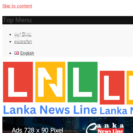
Skip to content
Top Menu
මුල් පිටුව
අමතන්න
English