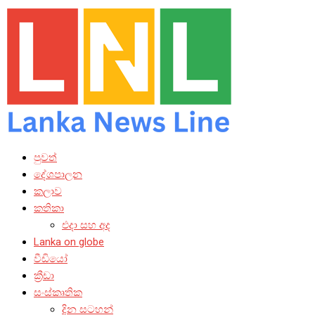
පුවත්
දේශපාලන
කලාව
කතිකා
එදා සහ අද
Lanka on globe
වීඩියෝ
ක්‍රීඩා
සංස්කෘතික
දින සටහන්