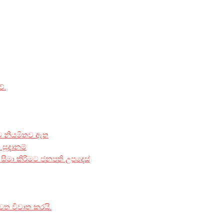
ේ.
මට නියමිතව ඇත
 සූදානම්
ීමා කිරීමට ජනපති උපදෙස්
වත විවෘත කරයි.