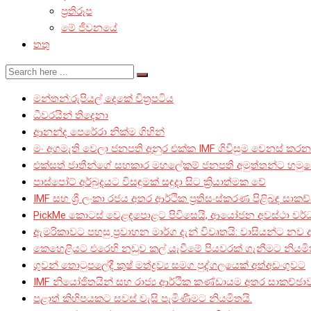
ප්‍රතිරූප
මේ ජීවනයේ
තතු
මන්තන්:රුපියල් දෙකේ චිත්‍රපටිය
ධීවරයින් තිදෙනා
ආනන්ද පෙරේරා නික්ම ගිහින්
මං අගමැති වෙලා ජනපති අනුර එක්ක IMF ගිවිසුම වෙනස් කරනව
එක්සත් ජාතීන්ගේ සහකාර මහලේකම් ජනපති අමුත්තන්ට හමුව
පාස්පෝට් අර්බුදයට විසඳුමක් සඳුදා සිට ක්‍රියාත්මක වේ
IMF සහ ශ්‍රී ලංකා රජය අතර ආර්ථික ප්‍රතිසංස්කරණ පිළිබඳ සාකච
PickMe කොටස් වෙළඳපොළට පිවිසෙයි, ආයෝජන අවස්ථා වර්
ඇමරිකාවට පහසු ප්‍රවාහන මාර්ග දැන් විවෘතයි: වාසියන්ට නව 
කෙහෙළියට එරෙහි නඩුව කල් යැවීමේ පියවරක් ගැනීමට නියමිත
ගුවන් තොටුපලේදී කුෂ් මත්ද්‍රව්‍ය සමග පුද්ගලයෙක් අත්අඩංගුවට
IMF නියෝජිතයින් සහ රාජ්‍ය ආර්ථික කණ්ඩායම අතර සාකච්ඡා
පළාත් කිහිපයකට සවස් වැසි පැමිණීමට නියමිතයි.