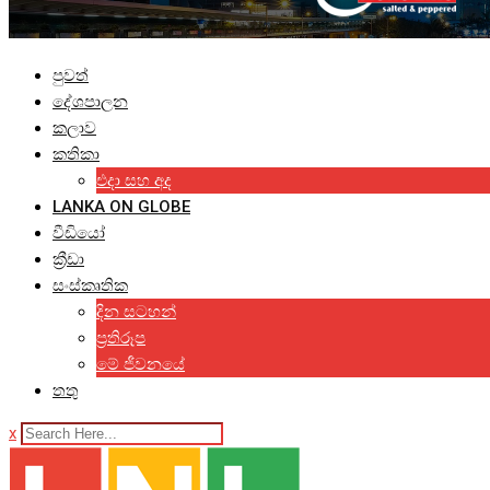
පුවත්
දේශපාලන
කලාව
කතිකා
එදා සහ අද
LANKA ON GLOBE
වීඩියෝ
ක්‍රීඩා
සංස්කෘතික
දින සටහන්
ප්‍රතිරූප
මේ ජීවනයේ
තතු
x