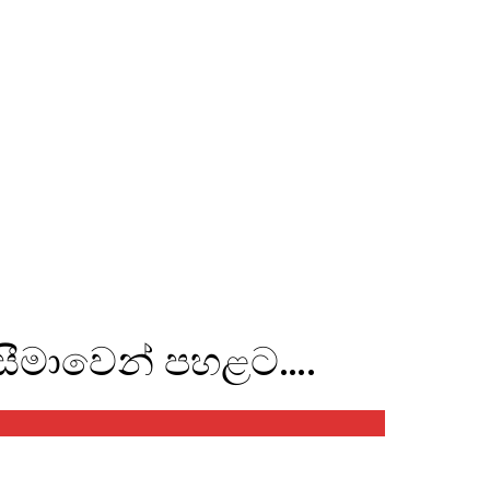
ා සීමාවෙන් පහළට….