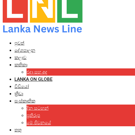
පුවත්
දේශපාලන
කලාව
කතිකා
එදා සහ අද
LANKA ON GLOBE
වීඩියෝ
ක්‍රීඩා
සංස්කෘතික
දින සටහන්
ප්‍රතිරූප
මේ ජීවනයේ
තතු