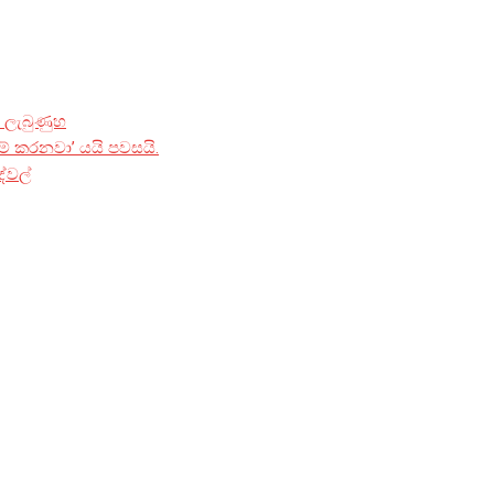
් ලැබුණුහ
ම් කරනවා’ යයි පවසයි.
ේවල්