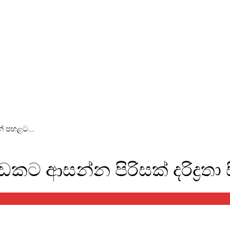
්‍රතා සීමාවෙන් පහළට….
කට ආසන්න පිරිසක් දරිද්‍රත