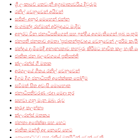
ශ්‍රී ලංකාවේ තෙවැනි අග්‍රාමාත්‍යවරිය දිවුරුම්
රනිල් වෙනුවෙන් අයිවන්
සජිත්- අනුර මෙහෙන් එන්න
බංගබන්දු රහ්මාන් අර්බුදයට මැදිව
අනුරට චීන ජනාධිපතිගෙන් සහ ඉන්දීය අගමැතිගෙන් සුබ පැතුම
ජනපති ජනතාව අමතා ‘ප්‍රජාතන්ත්‍රවාදය වෙනුවෙන් උපරිම කැපී
ඡන්දය දැමීමේදී අනාන්‍යතාව තහවුරු කිරීමට භාවිත කළ හැකි ද
ජාතික ජන බලවේගයේ ප්‍රතිපත්ති
ක්ලැරන්ස් ගී මතක
අරගලයේ ගීතය රනිල් වෙනුවෙන්
දිගම දිග ජනාධිපති අපේක්ෂක පෝලිම
සවිමත් සිත අවැසි මොහොත
ජනාධිපතිවරණ -එදා මෙදා තුර
සඟවා ගනු මැන ඔබැ රුව
කුරුඳු තලන්නා
ක්ලැරන්ස් මතකය
ජනතා අපේක්ෂා සහ හෙට
ජාතික මන්ත්‍රී අද නෙවේ හෙට
පොහොට්ටුව සහ රනිල් මතුපිටින් වෙන් වෙති