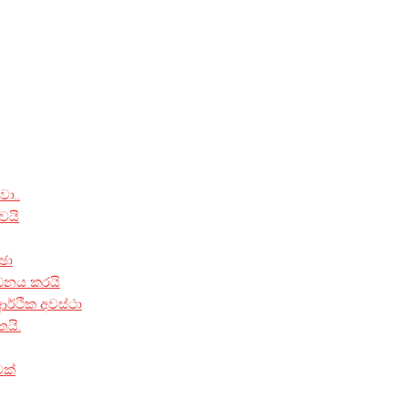
ා..
ෙයි
්ඡා
ධනය කරයි
ආර්ථික අවස්ථා
යි.
වක්