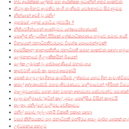
නව ආරක්ෂක ලේකම් සහ ආරක්ෂක ප්‍රධානීන් අතර සාකච්ඡා
හිටපු කැබිනට් ඇමතිට තෑගි ගැනීමේ චෝදනාවට සිර දඬුවම
නින්දෙන් අවදි වූ රනිල්
මුහම්මද් යුනුස් රොටිය පුච්චයිද ?
නීතිවේදීන්ගෙන් ආණ්ඩුවට දෝෂාරෝපණයක්.
පොලිස් නිලධාරීන් පිරිසක් ශ්‍රේෂ්ඨාධිකරණය හමුවේ සමාව අයදී.
චීනයෙන් ජනාධිපතිවරයාට විශේෂ පොරොන්දුවක්!
අමෙරිකානු තානාපතිනිය ජනාධිපති සමඟ සාකච්ඡා සඳහා හමුව
ලෙබනනයේ ශ්‍රී ලාංකිකයින් බියෙන්
ලෝක උරුමක් වූ පේරාදෙණියේ මහාවංශය
කුවේට්හි වෙඩි කෑ සාගර අසරණයි
පොත් මංල්‍ය ලමා දිනය සැමරිමේ උත්සවය හෙට දින පැවැත්වි
කමල් අද්දරආරච්චි මහමැතිවරණයට මාලිමාවෙන් ඉදිරිපත් වීමට
ගාලුමුවදොරට ගෙන එන වාහන අත්‍යවශ්‍ය සේවාවන්ට පමණක් ස
දළදා මාලිගාවේ ‘ෂූටින් කළ’ යුවළ පොලිසිය විසින් කැඳවයි
තලතා, රනිල්ගේ වැලිමඩ වේදිකාවට
රනිල් සමාව ඉල්ලයුතුයි විකෘති ප්‍රකාශ සඳහා
වසර කිහිපයකට පසු ජනාධිපති මන්දිරය අසළ මාර්ග දෙකක් නැ
උද්ධමනය පහළට