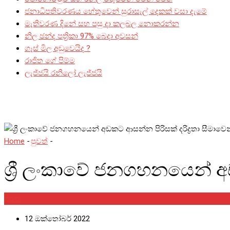
ජනාධිපතිවරණය හේතුවෙන් සුරාසැල් දෙකක් වසා දැමේ
මැතිවරණ දිනේ සහ පසු දා කලබල නොකරන්න
නිල ඡන්ද පත්‍රිකා 97% බෙදා අවසන්
ගෑස් මිල අඩුවෙයිද ?
රාජිත ගේ පිම්ම
ලැජ්ජයි රනිලෝ ලැජ්ජයි
Home
-
පුවත්
-
ශ්‍රී ලංකාවේ ජනගහනයෙන් අඩකට ආසන්න පිරිසක් දරිද
ශ්‍රී ලංකාවේ ජනගහනයෙන් අඩ
පුවත්
12 ඔක්තෝබර් 2022