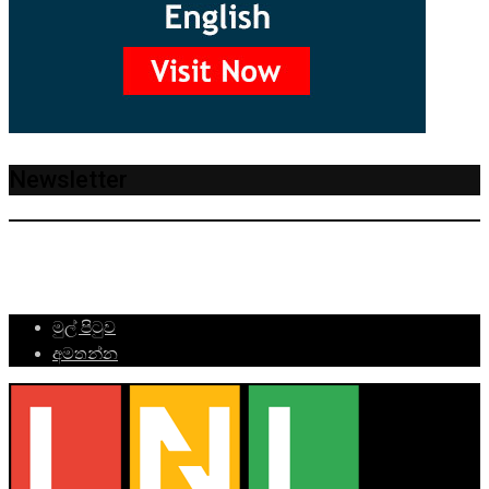
Newsletter
මුල් පිටුව
අමතන්න