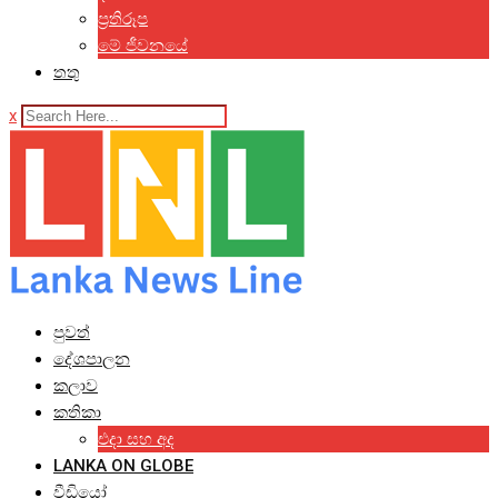
ප්‍රතිරූප
මේ ජීවනයේ
තතු
x
පුවත්
දේශපාලන
කලාව
කතිකා
එදා සහ අද
LANKA ON GLOBE
වීඩියෝ