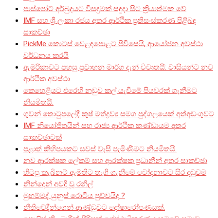
පාස්පෝට් අර්බුදයට විසඳුමක් සඳුදා සිට ක්‍රියාත්මක වේ
IMF සහ ශ්‍රී ලංකා රජය අතර ආර්ථික ප්‍රතිසංස්කරණ පිළිබඳ
සාකච්ඡා
PickMe කොටස් වෙළඳපොළට පිවිසෙයි, ආයෝජන අවස්ථා
වර්ධනය කරයි
ඇමරිකාවට පහසු ප්‍රවාහන මාර්ග දැන් විවෘතයි: වාසියන්ට නව
ආර්ථික අවස්ථා
කෙහෙළියට එරෙහි නඩුව කල් යැවීමේ පියවරක් ගැනීමට
නියමිතයි.
ගුවන් තොටුපලේදී කුෂ් මත්ද්‍රව්‍ය සමග පුද්ගලයෙක් අත්අඩංගුවට
IMF නියෝජිතයින් සහ රාජ්‍ය ආර්ථික කණ්ඩායම අතර
සාකච්ඡාවක්
පළාත් කිහිපයකට සවස් වැසි පැමිණීමට නියමිතයි.
නව ආරක්ෂක ලේකම් සහ ආරක්ෂක ප්‍රධානීන් අතර සාකච්ඡා
හිටපු කැබිනට් ඇමතිට තෑගි ගැනීමේ චෝදනාවට සිර දඬුවම
නින්දෙන් අවදි වූ රනිල්
මුහම්මද් යුනුස් රොටිය පුච්චයිද ?
නීතිවේදීන්ගෙන් ආණ්ඩුවට දෝෂාරෝපණයක්.