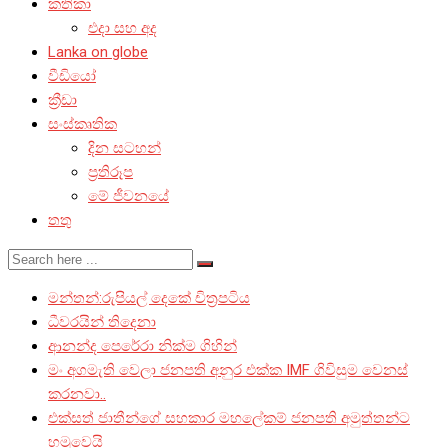
කතිකා
එදා සහ අද
Lanka on globe
වීඩියෝ
ක්‍රීඩා
සංස්කෘතික
දින සටහන්
ප්‍රතිරූප
මේ ජීවනයේ
තතු
මන්තන්:රුපියල් දෙකේ චිත්‍රපටිය
ධීවරයින් තිදෙනා
ආනන්ද පෙරේරා නික්ම ගිහින්
මං අගමැති වෙලා ජනපති අනුර එක්ක IMF ගිවිසුම වෙනස්
කරනවා..
එක්සත් ජාතීන්ගේ සහකාර මහලේකම් ජනපති අමුත්තන්ට
හමුවෙයි