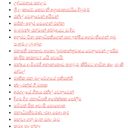
උද්ධමනය පහළට
ශ්‍රී ලංකාවේ තෙවැනි අග්‍රාමාත්‍යවරිය දිවුරුම්
රනිල් වෙනුවෙන් අයිවන්
සජිත්- අනුර මෙහෙන් එන්න
බංගබන්දු රහ්මාන් අර්බුදයට මැදිව
අනුරට චීන ජනාධිපතිගෙන් සහ ඉන්දීය අගමැතිගෙන් සුබ
පැතුම් ලැබුණුහ
ජනපති ජනතාව අමතා ‘ප්‍රජාතන්ත්‍රවාදය වෙනුවෙන් උපරිම
කැපීම් කරනවා’ යයි පවසයි.
ඡන්දය දැමීමේදී අනාන්‍යතාව තහවුරු කිරීමට භාවිත කළ හැකි
දේවල්
ජාතික ජන බලවේගයේ ප්‍රතිපත්ති
ක්ලැරන්ස් ගී මතක
අරගලයේ ගීතය රනිල් වෙනුවෙන්
දිගම දිග ජනාධිපති අපේක්ෂක පෝලිම
සවිමත් සිත අවැසි මොහොත
ජනාධිපතිවරණ -එදා මෙදා තුර
සඟවා ගනු මැන ඔබැ රුව
කුරුඳු තලන්නා