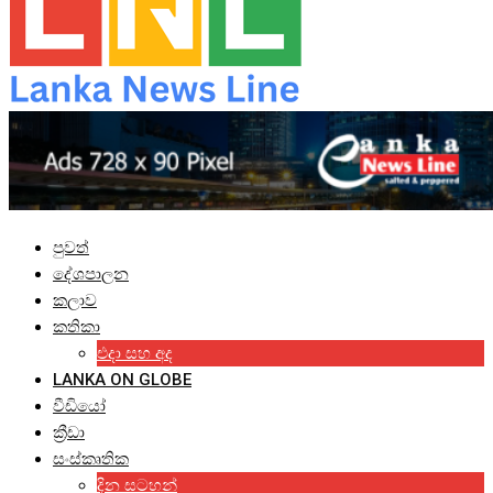
පුවත්
දේශපාලන
කලාව
කතිකා
එදා සහ අද
LANKA ON GLOBE
වීඩියෝ
ක්‍රීඩා
සංස්කෘතික
දින සටහන්