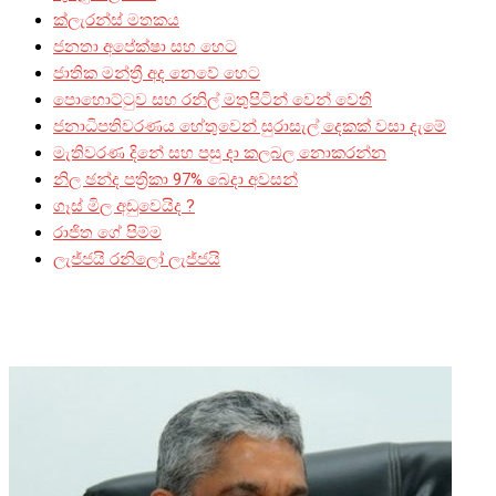
ක්ලැරන්ස් මතකය
ජනතා අපේක්ෂා සහ හෙට
ජාතික මන්ත්‍රී අද නෙවේ හෙට
පොහොට්ටුව සහ රනිල් මතුපිටින් වෙන් වෙති
ජනාධිපතිවරණය හේතුවෙන් සුරාසැල් දෙකක් වසා දැමේ
මැතිවරණ දිනේ සහ පසු දා කලබල නොකරන්න
නිල ඡන්ද පත්‍රිකා 97% බෙදා අවසන්
ගෑස් මිල අඩුවෙයිද ?
රාජිත ගේ පිම්ම
ලැජ්ජයි රනිලෝ ලැජ්ජයි