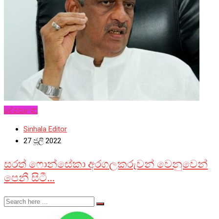
දේශපාලන
Sinhala Editor
27 ජූලි 2022
සරත් ෆොන්සේකා අරගලකරුවන් වෙනුවෙන්
පෙනී සිටී…