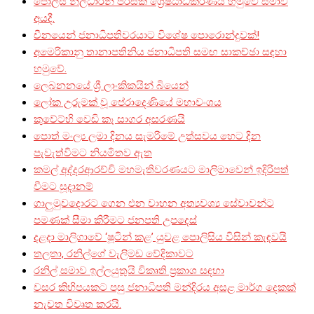
පොලිස් නිලධාරීන් පිරිසක් ශ්‍රේෂ්ඨාධිකරණය හමුවේ සමාව
අයදී.
චීනයෙන් ජනාධිපතිවරයාට විශේෂ පොරොන්දුවක්!
අමෙරිකානු තානාපතිනිය ජනාධිපති සමඟ සාකච්ඡා සඳහා
හමුවේ.
ලෙබනනයේ ශ්‍රී ලාංකිකයින් බියෙන්
ලෝක උරුමක් වූ පේරාදෙණියේ මහාවංශය
කුවේට්හි වෙඩි කෑ සාගර අසරණයි
පොත් මංල්‍ය ලමා දිනය සැමරිමේ උත්සවය හෙට දින
පැවැත්විමට නියමිතව ඇත
කමල් අද්දරආරච්චි මහමැතිවරණයට මාලිමාවෙන් ඉදිරිපත්
වීමට සූදානම්
ගාලුමුවදොරට ගෙන එන වාහන අත්‍යවශ්‍ය සේවාවන්ට
පමණක් සීමා කිරීමට ජනපති උපදෙස්
දළදා මාලිගාවේ ‘ෂූටින් කළ’ යුවළ පොලිසිය විසින් කැඳවයි
තලතා, රනිල්ගේ වැලිමඩ වේදිකාවට
රනිල් සමාව ඉල්ලයුතුයි විකෘති ප්‍රකාශ සඳහා
වසර කිහිපයකට පසු ජනාධිපති මන්දිරය අසළ මාර්ග දෙකක්
නැවත විවෘත කරයි.