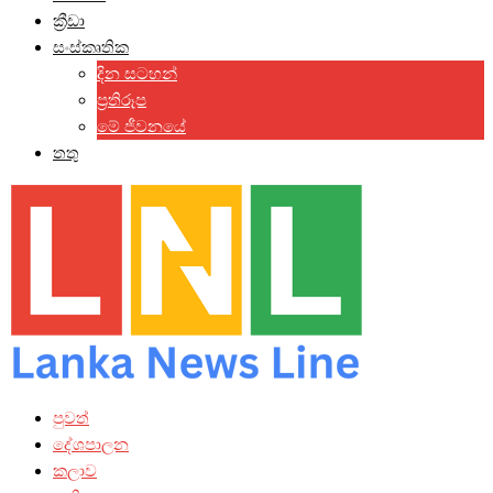
ක්‍රීඩා
සංස්කෘතික
දින සටහන්
ප්‍රතිරූප
මේ ජීවනයේ
තතු
පුවත්
දේශපාලන
කලාව