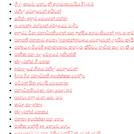
ශ්‍රී ලංකාවේ තෙවැනි අග්‍රාමාත්‍යවරිය දිවුරුම්
රනිල් වෙනුවෙන් අයිවන්
සජිත්- අනුර මෙහෙන් එන්න
බංගබන්දු රහ්මාන් අර්බුදයට මැදිව
අනුරට චීන ජනාධිපතිගෙන් සහ ඉන්දීය අගමැතිගෙන් සුබ පැතුම
ජනපති ජනතාව අමතා ‘ප්‍රජාතන්ත්‍රවාදය වෙනුවෙන් උපරිම කැපී
ඡන්දය දැමීමේදී අනාන්‍යතාව තහවුරු කිරීමට භාවිත කළ හැකි ද
ජාතික ජන බලවේගයේ ප්‍රතිපත්ති
ක්ලැරන්ස් ගී මතක
අරගලයේ ගීතය රනිල් වෙනුවෙන්
දිගම දිග ජනාධිපති අපේක්ෂක පෝලිම
සවිමත් සිත අවැසි මොහොත
ජනාධිපතිවරණ -එදා මෙදා තුර
සඟවා ගනු මැන ඔබැ රුව
කුරුඳු තලන්නා
ක්ලැරන්ස් මතකය
ජනතා අපේක්ෂා සහ හෙට
ජාතික මන්ත්‍රී අද නෙවේ හෙට
පොහොට්ටුව සහ රනිල් මතුපිටින් වෙන් වෙති