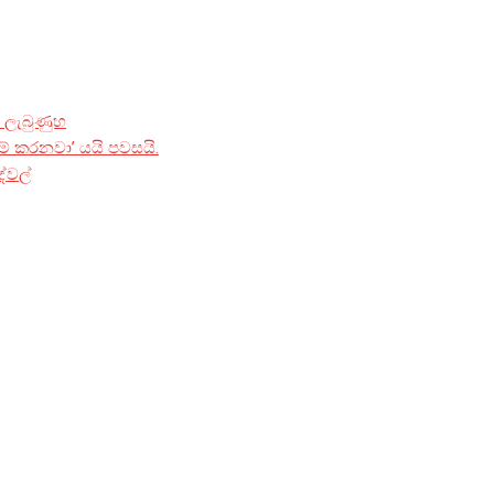
් ලැබුණුහ
ම් කරනවා’ යයි පවසයි.
ේවල්