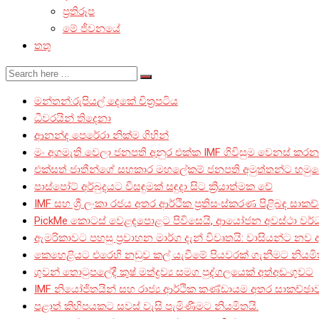
ප්‍රතිරූප
මේ ජීවනයේ
තතු
මන්තන්:රුපියල් දෙකේ චිත්‍රපටිය
ධීවරයින් තිදෙනා
ආනන්ද පෙරේරා නික්ම ගිහින්
මං අගමැති වෙලා ජනපති අනුර එක්ක IMF ගිවිසුම වෙනස් කරනව
එක්සත් ජාතීන්ගේ සහකාර මහලේකම් ජනපති අමුත්තන්ට හමුව
පාස්පෝට් අර්බුදයට විසඳුමක් සඳුදා සිට ක්‍රියාත්මක වේ
IMF සහ ශ්‍රී ලංකා රජය අතර ආර්ථික ප්‍රතිසංස්කරණ පිළිබඳ සාකච
PickMe කොටස් වෙළඳපොළට පිවිසෙයි, ආයෝජන අවස්ථා වර්
ඇමරිකාවට පහසු ප්‍රවාහන මාර්ග දැන් විවෘතයි: වාසියන්ට නව 
කෙහෙළියට එරෙහි නඩුව කල් යැවීමේ පියවරක් ගැනීමට නියමිත
ගුවන් තොටුපලේදී කුෂ් මත්ද්‍රව්‍ය සමග පුද්ගලයෙක් අත්අඩංගුවට
IMF නියෝජිතයින් සහ රාජ්‍ය ආර්ථික කණ්ඩායම අතර සාකච්ඡා
පළාත් කිහිපයකට සවස් වැසි පැමිණීමට නියමිතයි.