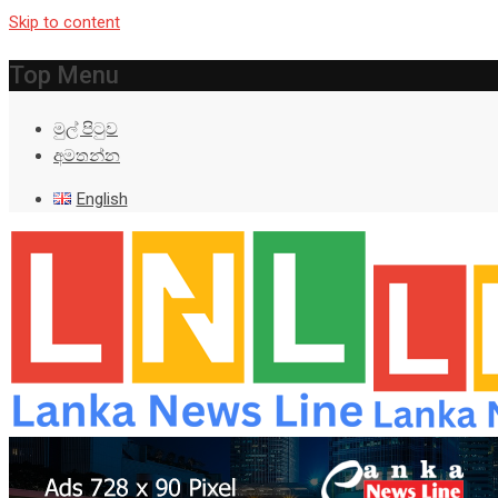
Skip to content
Top Menu
මුල් පිටුව
අමතන්න
English