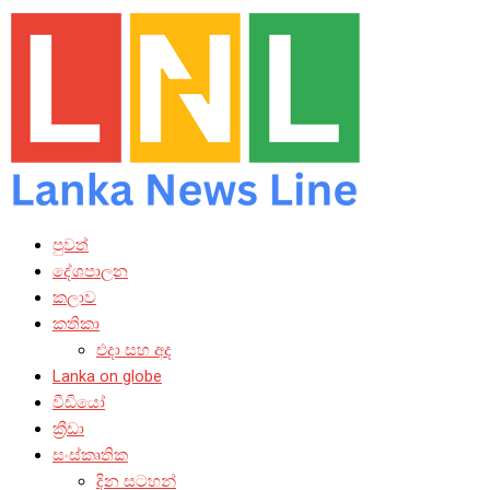
පුවත්
දේශපාලන
කලාව
කතිකා
එදා සහ අද
Lanka on globe
වීඩියෝ
ක්‍රීඩා
සංස්කෘතික
දින සටහන්