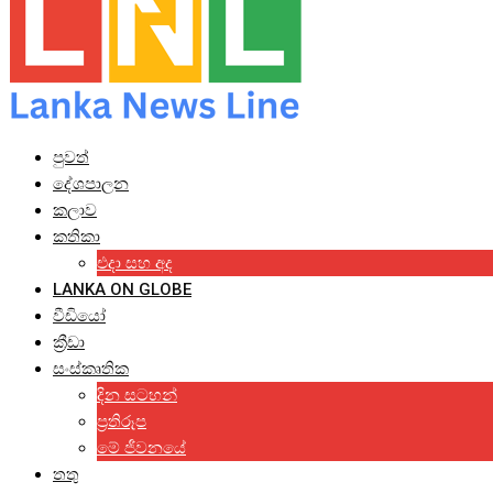
පුවත්
දේශපාලන
කලාව
කතිකා
එදා සහ අද
LANKA ON GLOBE
වීඩියෝ
ක්‍රීඩා
සංස්කෘතික
දින සටහන්
ප්‍රතිරූප
මේ ජීවනයේ
තතු