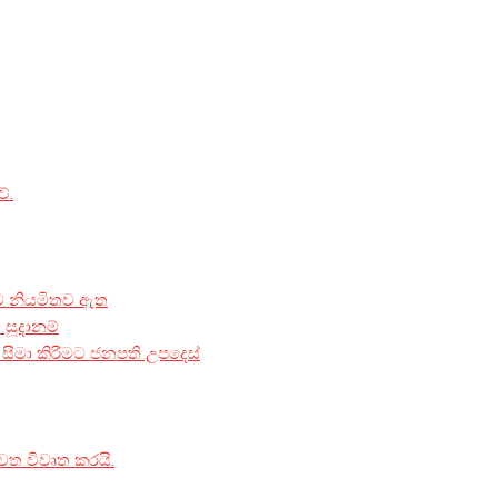
ේ.
මට නියමිතව ඇත
 සූදානම්
ීමා කිරීමට ජනපති උපදෙස්
වත විවෘත කරයි.