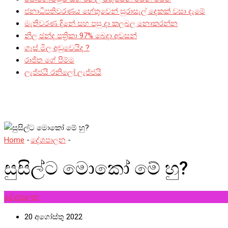
ජනාධිපතිවරණය හේතුවෙන් සුරාසැල් දෙකක් වසා දැමේ
මැතිවරණ දිනේ සහ පසු දා කලබල නොකරන්න
නිල ඡන්ද පත්‍රිකා 97% බෙදා අවසන්
ගෑස් මිල අඩුවෙයිද ?
රාජිත ගේ පිම්ම
ලැජ්ජයි රනිලෝ ලැජ්ජයි
Home
-
දේශපාලන
-
සුසිල්ට මොකෝ මේ හු?
සුසිල්ට මොකෝ මේ හු?
දේශපාලන
20 අගෝස්තු 2022