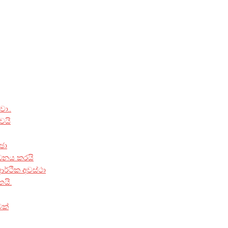
ා..
ෙයි
්ඡා
ධනය කරයි
ආර්ථික අවස්ථා
යි.
වක්