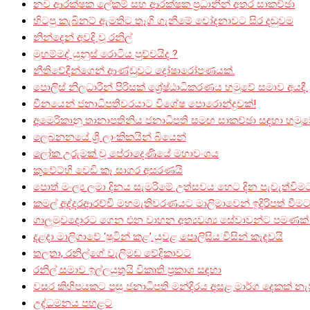
නව ආරක්ෂක ලේකම් සහ ආරක්ෂක ප්‍රධානීන් අතර සාකච්ඡා
හිටපු කැබිනට් ඇමතිට තෑගි ගැනීමේ චෝදනාවට සිර දඬුවම
නින්දෙන් අවදි වූ රනිල්
මුහම්මද් යුනුස් රොටිය පුච්චයිද ?
නීතිවේදීන්ගෙන් ආණ්ඩුවට දෝෂාරෝපණයක්.
පොලිස් නිලධාරීන් පිරිසක් ශ්‍රේෂ්ඨාධිකරණය හමුවේ සමාව අයදී.
චීනයෙන් ජනාධිපතිවරයාට විශේෂ පොරොන්දුවක්!
අමෙරිකානු තානාපතිනිය ජනාධිපති සමඟ සාකච්ඡා සඳහා හමුව
ලෙබනනයේ ශ්‍රී ලාංකිකයින් බියෙන්
ලෝක උරුමක් වූ පේරාදෙණියේ මහාවංශය
කුවේට්හි වෙඩි කෑ සාගර අසරණයි
පොත් මංල්‍ය ලමා දිනය සැමරිමේ උත්සවය හෙට දින පැවැත්වි
කමල් අද්දරආරච්චි මහමැතිවරණයට මාලිමාවෙන් ඉදිරිපත් වීමට
ගාලුමුවදොරට ගෙන එන වාහන අත්‍යවශ්‍ය සේවාවන්ට පමණක් ස
දළදා මාලිගාවේ ‘ෂූටින් කළ’ යුවළ පොලිසිය විසින් කැඳවයි
තලතා, රනිල්ගේ වැලිමඩ වේදිකාවට
රනිල් සමාව ඉල්ලයුතුයි විකෘති ප්‍රකාශ සඳහා
වසර කිහිපයකට පසු ජනාධිපති මන්දිරය අසළ මාර්ග දෙකක් නැ
උද්ධමනය පහළට