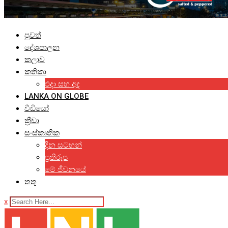
පුවත්
දේශපාලන
කලාව
කතිකා
එදා සහ අද
LANKA ON GLOBE
වීඩියෝ
ක්‍රීඩා
සංස්කෘතික
දින සටහන්
ප්‍රතිරූප
මේ ජීවනයේ
තතු
x